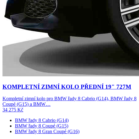
KOMPLETNÍ ZIMNÍ KOLO PŘEDNÍ 19" 727M
Kompletní zimní kolo pro BMW řady 8 Cabrio (G14), BMW řady 8
Coupé (G15) a BMW…
34 275
Kč
BMW řady 8 Cabrio (G14)
BMW řady 8 Coupé (G15)
BMW řady 8 Gran Coupé (G16)