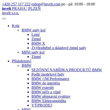
+420 257 117 222
eshop@invelt.com
po - pá: 10:00 - 18:00
invelt
PRAHA | PLZEŇ
invelt s.r.o.
Kola
BMW sady kol
Letní
Zimní
BMW X
Zvýhodněné a skladové zimní sady
MINI sady kol
Zimní
Příslušenství
BMW
SEZÓNNÍ NABÍDKA PRODUKTŮ BMW
Podle modelové řady
BMW ///M Performance
BMW do interiéru
BMW exteriér
BMW péče a vůně
BMW přepravní systémy
BMW Elektromobilita
VÝPRODEJ
MINI