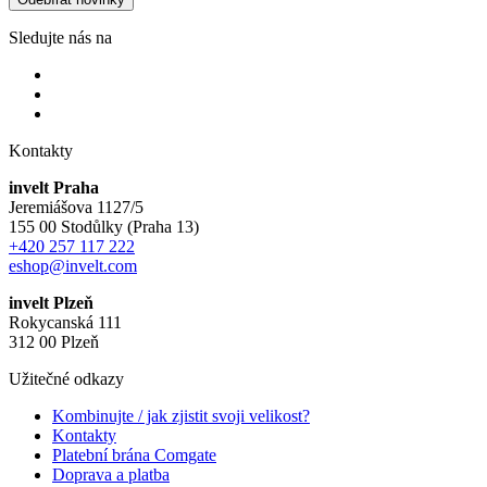
Sledujte nás na
Kontakty
invelt Praha
Jeremiášova 1127/5
155 00 Stodůlky (Praha 13)
+420 257 117 222
eshop@invelt.com
invelt Plzeň
Rokycanská 111
312 00 Plzeň
Užitečné odkazy
Kombinujte / jak zjistit svoji velikost?
Kontakty
Platební brána Comgate
Doprava a platba