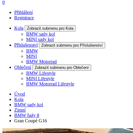
0
Přihlášení
Registrace
Kola
Zobrazit submenu pro Kola
BMW sady kol
MINI sady kol
Příslušenství
Zobrazit submenu pro Příslušenství
BMW
MINI
BMW Motorrad
Oblečení
Zobrazit submenu pro Oblečení
BMW Lifestyle
MINI Lifestyle
BMW Motorrad Lifestyle
Úvod
Kola
BMW sady kol
Zimní
BMW řady 8
Gran Coupé G16