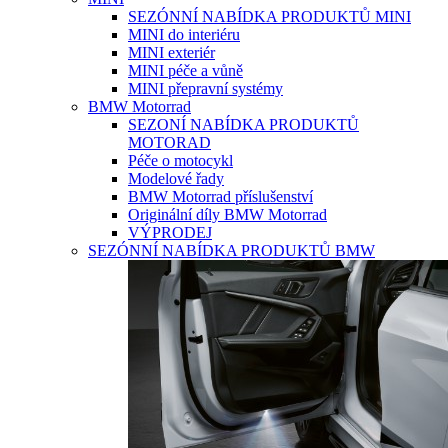
SEZÓNNÍ NABÍDKA PRODUKTŮ MINI
MINI do interiéru
MINI exteriér
MINI péče a vůně
MINI přepravní systémy
BMW Motorrad
SEZONÍ NABÍDKA PRODUKTŮ
MOTORAD
Péče o motocykl
Modelové řady
BMW Motorrad příslušenství
Originální díly BMW Motorrad
VÝPRODEJ
SEZÓNNÍ NABÍDKA PRODUKTŮ BMW