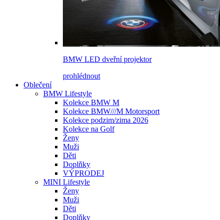
BMW LED dveřní projektor
prohlédnout
Oblečení
BMW Lifestyle
Kolekce BMW M
Kolekce BMW///M Motorsport
Kolekce podzim/zima 2026
Kolekce na Golf
Ženy
Muži
Děti
Doplňky
VÝPRODEJ
MINI Lifestyle
Ženy
Muži
Děti
Doplňky