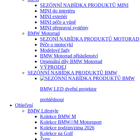
SEZÓNNÍ NABÍDKA PRODUKTŮ MINI
MINI do interiéru
MINI exteriér
MINI péče a vůně
MINI přepravní systémy
BMW Motorrad
SEZONÍ NABÍDKA PRODUKTŮ MOTORAD
Péče o motocykl
Modelové řady
BMW Motorrad příslušenství
Originální díly BMW Motorrad
VÝPRODEJ
SEZÓNNÍ NABÍDKA PRODUKTŮ BMW
BMW LED dveřní projektor
prohlédnout
Oblečení
BMW Lifestyle
Kolekce BMW M
Kolekce BMW///M Motorsport
Kolekce podzim/zima 2026
Kolekce na Golf
Ženy