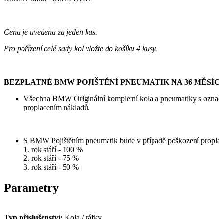
Cena je uvedena za jeden kus.
Pro pořízení celé sady kol vložte do košíku 4 kusy.
BEZPLATNÉ BMW POJIŠTĚNÍ PNEUMATIK NA 36 MĚSÍC
Všechna BMW Originální kompletní kola a pneumatiky s označ
proplacením nákladů.
S BMW Pojištěním pneumatik bude v případě poškození propl
1. rok stáří - 100 %
2. rok stáří - 75 %
3. rok stáří - 50 %
Parametry
Typ příslušenství:
Kola / ráfky