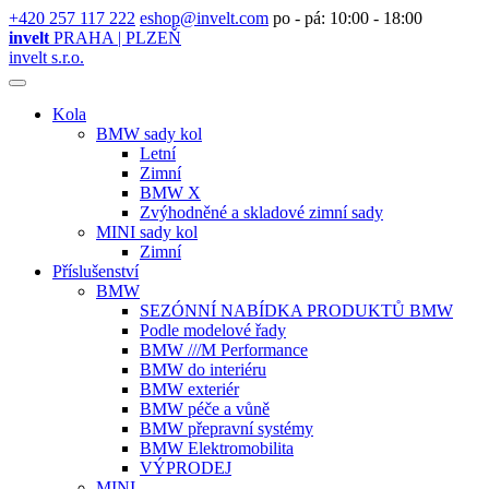
+420 257 117 222
eshop@invelt.com
po - pá: 10:00 - 18:00
invelt
PRAHA | PLZEŇ
invelt s.r.o.
Kola
BMW sady kol
Letní
Zimní
BMW X
Zvýhodněné a skladové zimní sady
MINI sady kol
Zimní
Příslušenství
BMW
SEZÓNNÍ NABÍDKA PRODUKTŮ BMW
Podle modelové řady
BMW ///M Performance
BMW do interiéru
BMW exteriér
BMW péče a vůně
BMW přepravní systémy
BMW Elektromobilita
VÝPRODEJ
MINI