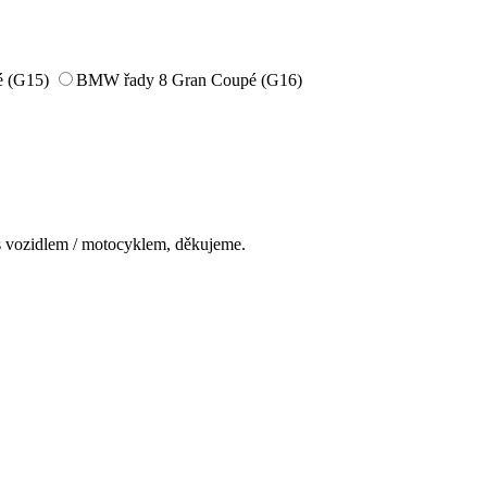
é (G15)
BMW řady 8 Gran Coupé (G16)
s vozidlem / motocyklem, děkujeme.