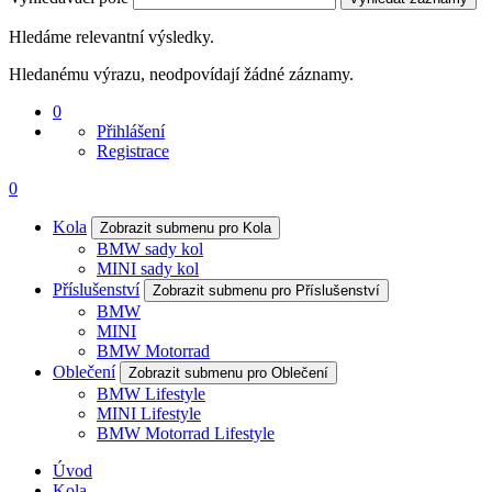
Hledáme relevantní výsledky.
Hledanému výrazu, neodpovídají žádné záznamy.
0
Přihlášení
Registrace
0
Kola
Zobrazit submenu pro Kola
BMW sady kol
MINI sady kol
Příslušenství
Zobrazit submenu pro Příslušenství
BMW
MINI
BMW Motorrad
Oblečení
Zobrazit submenu pro Oblečení
BMW Lifestyle
MINI Lifestyle
BMW Motorrad Lifestyle
Úvod
Kola