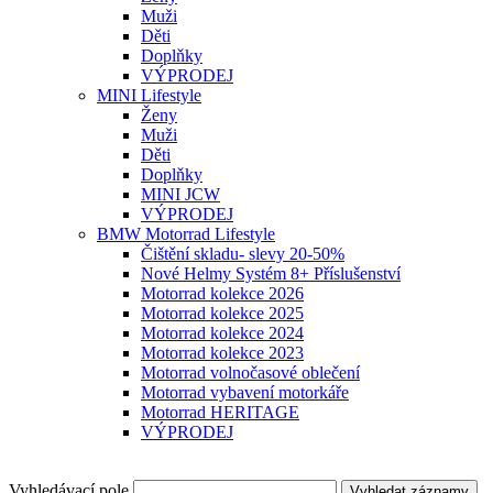
Muži
Děti
Doplňky
VÝPRODEJ
MINI Lifestyle
Ženy
Muži
Děti
Doplňky
MINI JCW
VÝPRODEJ
BMW Motorrad Lifestyle
Čištění skladu- slevy 20-50%
Nové Helmy Systém 8+ Příslušenství
Motorrad kolekce 2026
Motorrad kolekce 2025
Motorrad kolekce 2024
Motorrad kolekce 2023
Motorrad volnočasové oblečení
Motorrad vybavení motorkáře
Motorrad HERITAGE
VÝPRODEJ
Vyhledávací pole
Vyhledat záznamy