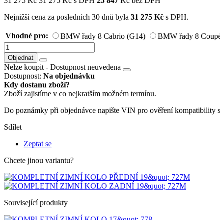
31 275
Kč
31 275
Kč
s DPH
25 847
Kč bez DPH
Nejnižší cena za posledních 30 dnů byla
31 275
Kč
s DPH.
Vhodné pro:
BMW řady 8 Cabrio (G14)
BMW řady 8 Coup
Objednat
Nelze koupit -
Dostupnost neuvedena
Dostupnost:
Na objednávku
Kdy dostanu zboží?
Zboží zajistíme v co nejkratším možném termínu.
Do poznámky při objednávce napište VIN pro ověření kompatibility 
Sdílet
Zeptat se
Chcete jinou variantu?
Související produkty