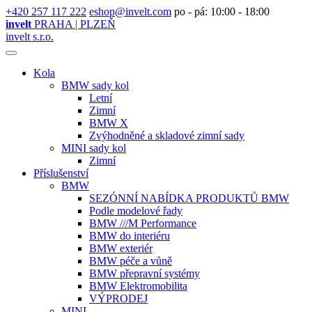
+420 257 117 222
eshop@invelt.com
po - pá: 10:00 - 18:00
invelt
PRAHA | PLZEŇ
invelt s.r.o.
Kola
BMW sady kol
Letní
Zimní
BMW X
Zvýhodněné a skladové zimní sady
MINI sady kol
Zimní
Příslušenství
BMW
SEZÓNNÍ NABÍDKA PRODUKTŮ BMW
Podle modelové řady
BMW ///M Performance
BMW do interiéru
BMW exteriér
BMW péče a vůně
BMW přepravní systémy
BMW Elektromobilita
VÝPRODEJ
MINI