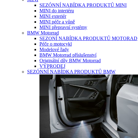
SEZÓNNÍ NABÍDKA PRODUKTŮ MINI
MINI do interiéru
MINI exteriér
MINI péče a vůně
MINI přepravní systémy
BMW Motorrad
SEZONÍ NABÍDKA PRODUKTŮ MOTORAD
Péče o motocykl
Modelové řady
BMW Motorrad příslušenství
Originální díly BMW Motorrad
VÝPRODEJ
SEZÓNNÍ NABÍDKA PRODUKTŮ BMW