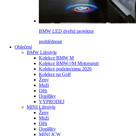
BMW LED dveřní projektor
prohlédnout
Oblečení
BMW Lifestyle
Kolekce BMW M
Kolekce BMW///M Motorsport
Kolekce podzim/zima 2026
Kolekce na Golf
Ženy
Muži
Děti
Doplňky
VÝPRODEJ
MINI Lifestyle
Ženy
Muži
Děti
Doplňky
MINI JCW