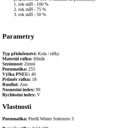
1. rok stáří - 100 %
2. rok stáří - 75 %
3. rok stáří - 50 %
Parametry
Typ příslušenství:
Kola / ráfky
Materiál ráfku:
Hliník
Sezónnost:
Zimní
Pneumatika:
255
Výška PNEU:
40
Průměr ráfku:
18
Runflat:
Ano
Nosnostní index:
99
Rychlostní index:
V
Vlastnosti
Pneumatika:
Pirelli Winter Sottozero 3