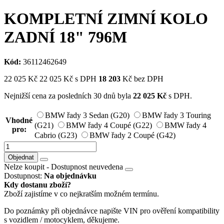
KOMPLETNÍ ZIMNÍ KOLO
ZADNÍ 18" 796M
Kód:
36112462649
22 025
Kč
22 025
Kč
s DPH
18 203
Kč bez DPH
Nejnižší cena za posledních 30 dnů byla
22 025
Kč
s DPH.
BMW řady 3 Sedan (G20)
BMW řady 3 Touring
Vhodné
(G21)
BMW řady 4 Coupé (G22)
BMW řady 4
pro:
Cabrio (G23)
BMW řady 2 Coupé (G42)
Objednat
Nelze koupit -
Dostupnost neuvedena
Dostupnost:
Na objednávku
Kdy dostanu zboží?
Zboží zajistíme v co nejkratším možném termínu.
Do poznámky při objednávce napište VIN pro ověření kompatibility
s vozidlem / motocyklem, děkujeme.