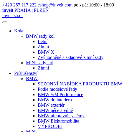
+420 257 117 222
eshop@invelt.com
po - pá: 10:00 - 18:00
invelt
PRAHA | PLZEŇ
invelt s.r.o.
Kola
BMW sady kol
Letní
Zimní
BMW X
Zvýhodněné a skladové zimní sady
MINI sady kol
Zimní
Příslušenství
BMW
SEZÓNNÍ NABÍDKA PRODUKTŮ BMW
Podle modelové řady
BMW ///M Performance
BMW do interiéru
BMW exteriér
BMW péče a vůně
BMW přepravní systémy
BMW Elektromobilita
VÝPRODEJ
MINI