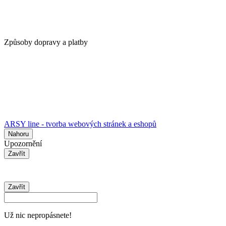
Způsoby dopravy a platby
ARSY line - tvorba webových stránek a eshopů
Nahoru
Upozornění
Zavřít
Zavřít
Už nic nepropásnete!