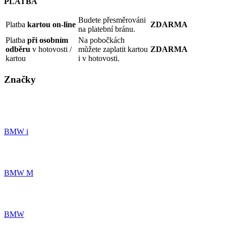
PLATBA
Budete přesměrováni
Platba
kartou on-line
ZDARMA
na platební bránu.
Platba
při osobním
Na pobočkách
odběru
v hotovosti /
můžete zaplatit kartou
ZDARMA
kartou
i v hotovosti.
Značky
BMW i
BMW M
BMW