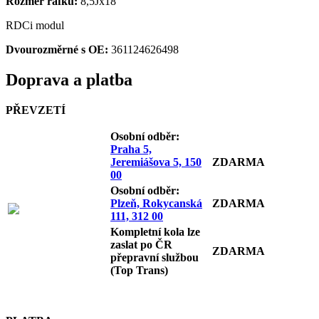
Rozměr ráfku:
8,5Jx18"
RDCi modul
Dvourozměrné s OE:
361124626498
Doprava a platba
PŘEVZETÍ
Osobní odb
ěr:
Praha 5,
Jeremiášova 5, 150
ZDARMA
00
Osobní odb
ěr:
Plzeň, Rokycanská
ZDARMA
111, 312 00
Kompletní kola lze
zaslat po ČR
ZDARMA
přepravní službou
(Top Trans)