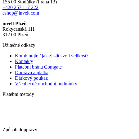
155 00 Stodůlky (Praha 13)
+420 257 117 222
eshop@invelt.com
invelt Plzeň
Rokycanská 111
312 00 Plzeň
Užitečné odkazy
Kombinujte / jak zjistit svoji velikost?
Kontakty
Platební brána Comgate
Doprava a platba
Dárkový poukaz
Všeobecné obchodní podmínky
Platební metody
Způsob doppravy