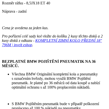
Rozměr ráfku - 8,5JX18 ET 40
Náprava - zadní
Cena je uvedena za jeden kus.
Pro pořízení celé sady kol vložte do košíku 2 kusy těchto disků a 2
kusy disků z odkazu -
KOMPLETNÍ ZIMNÍ KOLO PŘEDNÍ 18"
796M | invelt eshop
.
BEZPLATNÉ BMW POJIŠTĚNÍ PNEUMATIK NA 36
MĚSÍCŮ.
Všechna BMW Originální kompletní kola a pneumatiky
s označením hvězdy, mohou využít BMW Pojištění
pneumatik. Je platné po 36 měsíců od data koupě a nabízí
optimální ochranu s až 100% proplacením nákladů.
S BMW Pojištěním pneumatik bude v případě poškození
proplaceno až 100 % nákladů na pneumatiky.