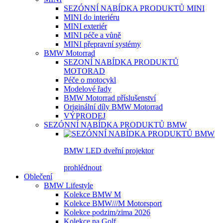
SEZÓNNÍ NABÍDKA PRODUKTŮ MINI
MINI do interiéru
MINI exteriér
MINI péče a vůně
MINI přepravní systémy
BMW Motorrad
SEZONÍ NABÍDKA PRODUKTŮ
MOTORAD
Péče o motocykl
Modelové řady
BMW Motorrad příslušenství
Originální díly BMW Motorrad
VÝPRODEJ
SEZÓNNÍ NABÍDKA PRODUKTŮ BMW
BMW LED dveřní projektor
prohlédnout
Oblečení
BMW Lifestyle
Kolekce BMW M
Kolekce BMW///M Motorsport
Kolekce podzim/zima 2026
Kolekce na Golf