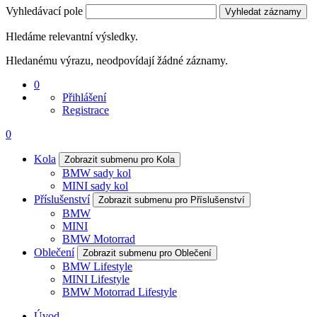
Vyhledávací pole
Vyhledat záznamy
Hledáme relevantní výsledky.
Hledanému výrazu, neodpovídají žádné záznamy.
0
Přihlášení
Registrace
0
Kola
Zobrazit submenu pro Kola
BMW sady kol
MINI sady kol
Příslušenství
Zobrazit submenu pro Příslušenství
BMW
MINI
BMW Motorrad
Oblečení
Zobrazit submenu pro Oblečení
BMW Lifestyle
MINI Lifestyle
BMW Motorrad Lifestyle
Úvod