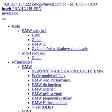
+420 257 117 222
eshop@invelt.com
po - pá: 10:00 - 18:00
invelt
PRAHA | PLZEŇ
invelt s.r.o.
Kola
BMW sady kol
Letní
Zimní
BMW X
Zvýhodněné a skladové zimní sady
MINI sady kol
Zimní
Příslušenství
BMW
SEZÓNNÍ NABÍDKA PRODUKTŮ BMW
Podle modelové řady
BMW ///M Performance
BMW do interiéru
BMW exteriér
BMW péče a vůně
BMW přepravní systémy
BMW Elektromobilita
VÝPRODEJ
MINI