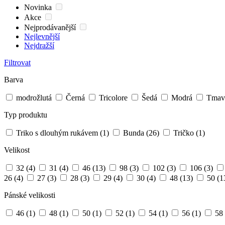
Novinka
Akce
Nejprodávanější
Nejlevnější
Nejdražší
Filtrovat
Barva
modrožlutá
Černá
Tricolore
Šedá
Modrá
Tmav
Typ produktu
Triko s dlouhým rukávem
(1)
Bunda
(26)
Tričko
(1)
Velikost
32
(4)
31
(4)
46
(13)
98
(3)
102
(3)
106
(3)
26
(4)
27
(3)
28
(3)
29
(4)
30
(4)
48
(13)
50
(1
Pánské velikosti
46
(1)
48
(1)
50
(1)
52
(1)
54
(1)
56
(1)
58