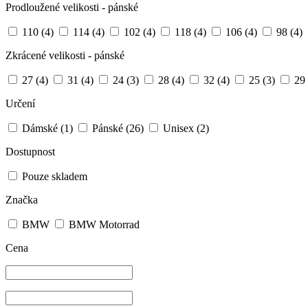
Prodloužené velikosti - pánské
110
(4)
114
(4)
102
(4)
118
(4)
106
(4)
98
(4)
Zkrácené velikosti - pánské
27
(4)
31
(4)
24
(3)
28
(4)
32
(4)
25
(3)
29
Určení
Dámské
(1)
Pánské
(26)
Unisex
(2)
Dostupnost
Pouze skladem
Značka
BMW
BMW Motorrad
Cena