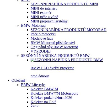
SEZÓNNÍ NABÍDKA PRODUKTŮ MINI
MINI do interiéru
MINI exteriér
MINI péče a vůně
MINI přepravní systémy
BMW Motorrad
SEZONÍ NABÍDKA PRODUKTŮ MOTORAD
Péče o motocykl
Modelové řady
BMW Motorrad příslušenství
Originální díly BMW Motorrad
VÝPRODEJ
SEZÓNNÍ NABÍDKA PRODUKTŮ BMW
BMW LED dveřní projektor
prohlédnout
Oblečení
BMW Lifestyle
Kolekce BMW M
Kolekce BMW///M Motorsport
Kolekce podzim/zima 2026
Kolekce na Golf
Ženy