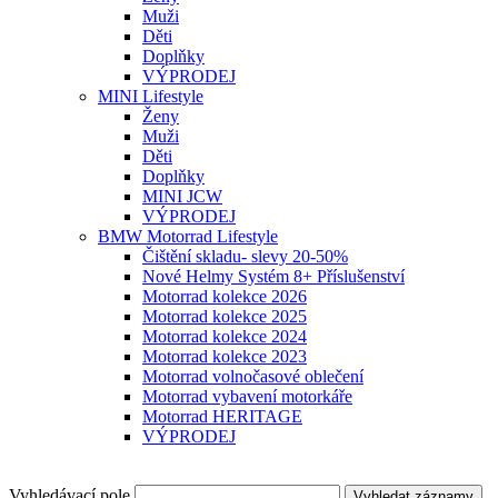
Muži
Děti
Doplňky
VÝPRODEJ
MINI Lifestyle
Ženy
Muži
Děti
Doplňky
MINI JCW
VÝPRODEJ
BMW Motorrad Lifestyle
Čištění skladu- slevy 20-50%
Nové Helmy Systém 8+ Příslušenství
Motorrad kolekce 2026
Motorrad kolekce 2025
Motorrad kolekce 2024
Motorrad kolekce 2023
Motorrad volnočasové oblečení
Motorrad vybavení motorkáře
Motorrad HERITAGE
VÝPRODEJ
Vyhledávací pole
Vyhledat záznamy