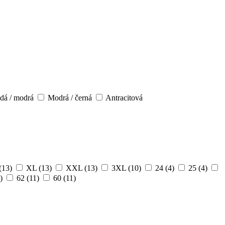
dá / modrá
Modrá / černá
Antracitová
(13)
XL
(13)
XXL
(13)
3XL
(10)
24
(4)
25
(4)
)
62
(11)
60
(11)