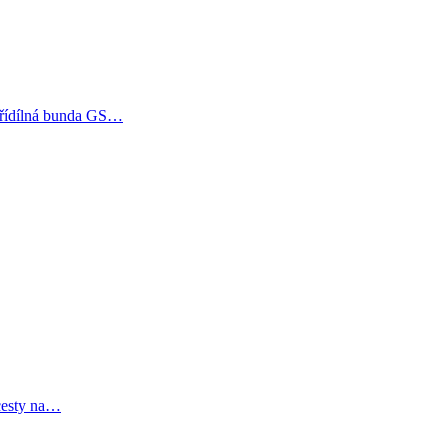
 Třídílná bunda GS…
 cesty na…