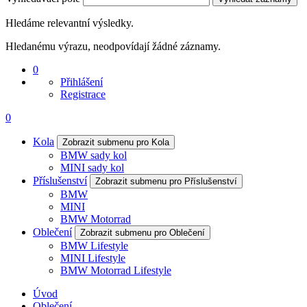
Hledáme relevantní výsledky.
Hledanému výrazu, neodpovídají žádné záznamy.
0
Přihlášení
Registrace
0
Kola
Zobrazit submenu pro Kola
BMW sady kol
MINI sady kol
Příslušenství
Zobrazit submenu pro Příslušenství
BMW
MINI
BMW Motorrad
Oblečení
Zobrazit submenu pro Oblečení
BMW Lifestyle
MINI Lifestyle
BMW Motorrad Lifestyle
Úvod
Oblečení