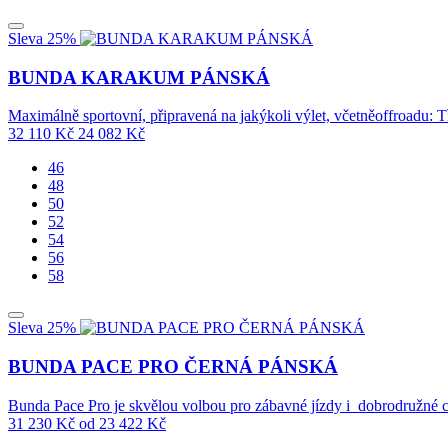
Sleva 25%
BUNDA KARAKUM PÁNSKÁ
Maximálně sportovní, připravená na jakýkoli výlet, včetněoffroadu:
32 110
Kč
24 082
Kč
46
48
50
52
54
56
58
Sleva 25%
BUNDA PACE PRO ČERNÁ PÁNSKÁ
Bunda Pace Pro je skvělou volbou pro zábavné jízdy i dobrodružné
31 230
Kč
od
23 422
Kč