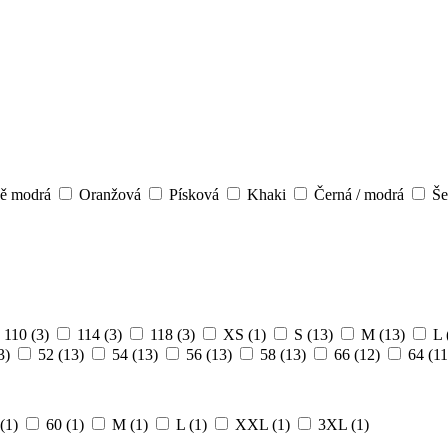
ě modrá
Oranžová
Písková
Khaki
Černá / modrá
Še
110
(3)
114
(3)
118
(3)
XS
(1)
S
(13)
M
(13)
L
3)
52
(13)
54
(13)
56
(13)
58
(13)
66
(12)
64
(11
(1)
60
(1)
M
(1)
L
(1)
XXL
(1)
3XL
(1)