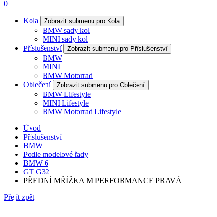
0
Kola
Zobrazit submenu pro Kola
BMW sady kol
MINI sady kol
Příslušenství
Zobrazit submenu pro Příslušenství
BMW
MINI
BMW Motorrad
Oblečení
Zobrazit submenu pro Oblečení
BMW Lifestyle
MINI Lifestyle
BMW Motorrad Lifestyle
Úvod
Příslušenství
BMW
Podle modelové řady
BMW 6
GT G32
PŘEDNÍ MŘÍŽKA M PERFORMANCE PRAVÁ
Přejít zpět