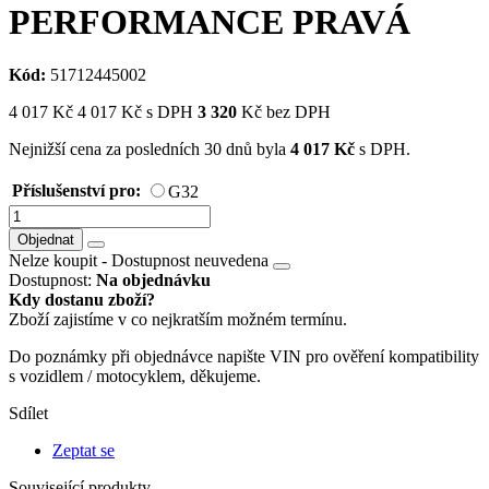
PERFORMANCE PRAVÁ
Kód:
51712445002
4 017
Kč
4 017
Kč
s DPH
3 320
Kč bez DPH
Nejnižší cena za posledních 30 dnů byla
4 017
Kč
s DPH.
Příslušenství pro:
G32
Objednat
Nelze koupit -
Dostupnost neuvedena
Dostupnost:
Na objednávku
Kdy dostanu zboží?
Zboží zajistíme v co nejkratším možném termínu.
Do poznámky při objednávce napište VIN pro ověření kompatibility
s vozidlem / motocyklem, děkujeme.
Sdílet
Zeptat se
Související produkty