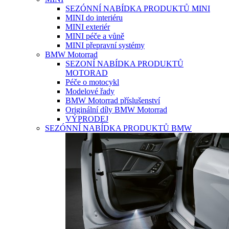
SEZÓNNÍ NABÍDKA PRODUKTŮ MINI
MINI do interiéru
MINI exteriér
MINI péče a vůně
MINI přepravní systémy
BMW Motorrad
SEZONÍ NABÍDKA PRODUKTŮ
MOTORAD
Péče o motocykl
Modelové řady
BMW Motorrad příslušenství
Originální díly BMW Motorrad
VÝPRODEJ
SEZÓNNÍ NABÍDKA PRODUKTŮ BMW