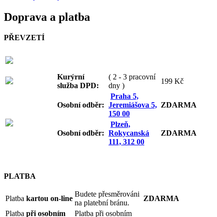
Doprava a platba
PŘEVZETÍ
Kurýrní
( 2 - 3 pracovní
199 Kč
služba DPD:
dny )
Praha 5,
Osobní odb
ěr:
Jeremiášova 5,
ZDARMA
150 00
Plzeň,
Osobní odb
ěr:
Rokycanská
ZDARMA
111, 312 00
PLATBA
Budete přesměrováni
Platba
kartou on-line
ZDARMA
na platební bránu.
Platba
při osobním
Platba při osobním