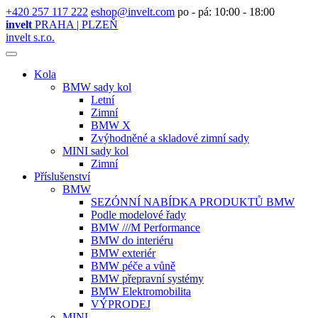
+420 257 117 222
eshop@invelt.com
po - pá: 10:00 - 18:00
invelt
PRAHA | PLZEŇ
invelt s.r.o.
Kola
BMW sady kol
Letní
Zimní
BMW X
Zvýhodněné a skladové zimní sady
MINI sady kol
Zimní
Příslušenství
BMW
SEZÓNNÍ NABÍDKA PRODUKTŮ BMW
Podle modelové řady
BMW ///M Performance
BMW do interiéru
BMW exteriér
BMW péče a vůně
BMW přepravní systémy
BMW Elektromobilita
VÝPRODEJ
MINI