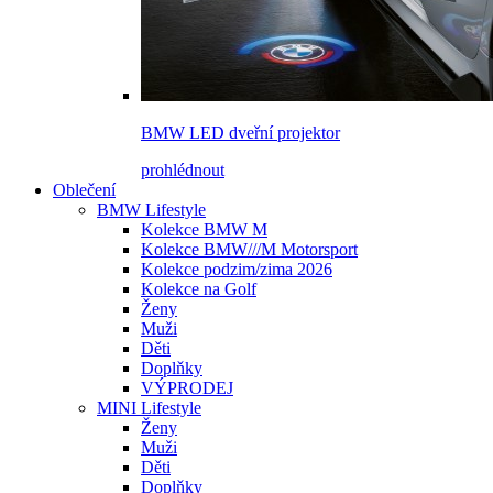
BMW LED dveřní projektor
prohlédnout
Oblečení
BMW Lifestyle
Kolekce BMW M
Kolekce BMW///M Motorsport
Kolekce podzim/zima 2026
Kolekce na Golf
Ženy
Muži
Děti
Doplňky
VÝPRODEJ
MINI Lifestyle
Ženy
Muži
Děti
Doplňky