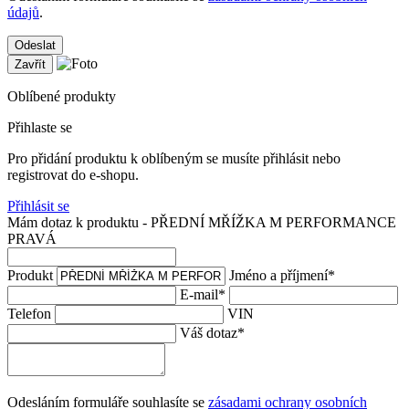
údajů
.
Odeslat
Zavřít
Oblíbené produkty
Přihlaste se
Pro přidání produktu k oblíbeným se musíte přihlásit nebo
registrovat do e-shopu.
Přihlásit se
Mám dotaz k produktu - PŘEDNÍ MŘÍŽKA M PERFORMANCE
PRAVÁ
Produkt
Jméno a příjmení
*
E-mail
*
Telefon
VIN
Váš dotaz
*
Odesláním formuláře souhlasíte se
zásadami ochrany osobních