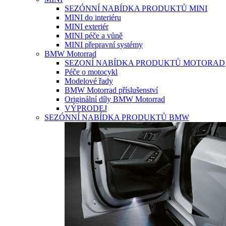
SEZÓNNÍ NABÍDKA PRODUKTŮ MINI
MINI do interiéru
MINI exteriér
MINI péče a vůně
MINI přepravní systémy
BMW Motorrad
SEZONÍ NABÍDKA PRODUKTŮ MOTORAD
Péče o motocykl
Modelové řady
BMW Motorrad příslušenství
Originální díly BMW Motorrad
VÝPRODEJ
SEZÓNNÍ NABÍDKA PRODUKTŮ BMW