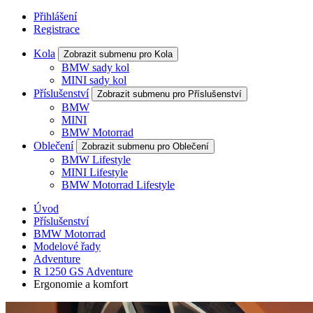
Přihlášení
Registrace
Kola
Zobrazit submenu pro Kola
BMW sady kol
MINI sady kol
Příslušenství
Zobrazit submenu pro Příslušenství
BMW
MINI
BMW Motorrad
Oblečení
Zobrazit submenu pro Oblečení
BMW Lifestyle
MINI Lifestyle
BMW Motorrad Lifestyle
Úvod
Příslušenství
BMW Motorrad
Modelové řady
Adventure
R 1250 GS Adventure
Ergonomie a komfort