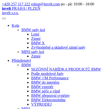
+420 257 117 222
eshop@invelt.com
po - pá: 10:00 - 18:00
invelt
PRAHA | PLZEŇ
invelt s.r.o.
Kola
BMW sady kol
Letní
Zimní
BMW X
Zvýhodněné a skladové zimní sady
MINI sady kol
Zimní
Příslušenství
BMW
SEZÓNNÍ NABÍDKA PRODUKTŮ BMW
Podle modelové řady
BMW ///M Performance
BMW do interiéru
BMW exteriér
BMW péče a vůně
BMW přepravní systémy
BMW Elektromobilita
VÝPRODEJ
MINI