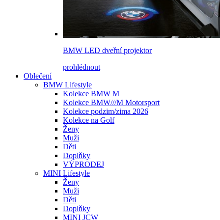
BMW LED dveřní projektor
prohlédnout
Oblečení
BMW Lifestyle
Kolekce BMW M
Kolekce BMW///M Motorsport
Kolekce podzim/zima 2026
Kolekce na Golf
Ženy
Muži
Děti
Doplňky
VÝPRODEJ
MINI Lifestyle
Ženy
Muži
Děti
Doplňky
MINI JCW