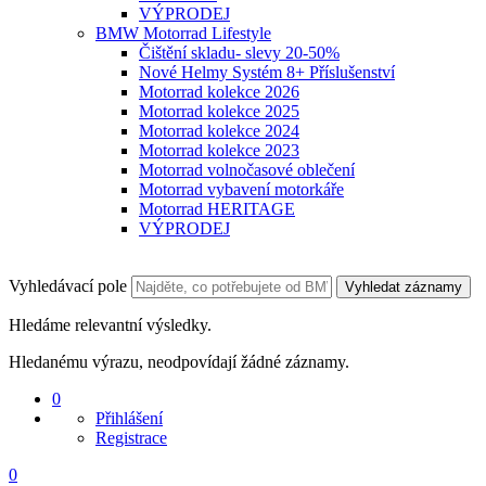
VÝPRODEJ
BMW Motorrad Lifestyle
Čištění skladu- slevy 20-50%
Nové Helmy Systém 8+ Příslušenství
Motorrad kolekce 2026
Motorrad kolekce 2025
Motorrad kolekce 2024
Motorrad kolekce 2023
Motorrad volnočasové oblečení
Motorrad vybavení motorkáře
Motorrad HERITAGE
VÝPRODEJ
Vyhledávací pole
Vyhledat záznamy
Hledáme relevantní výsledky.
Hledanému výrazu, neodpovídají žádné záznamy.
0
Přihlášení
Registrace
0