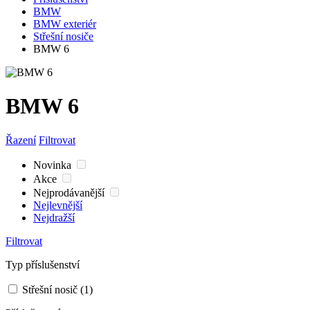
BMW
BMW exteriér
Střešní nosiče
BMW 6
BMW 6
Řazení
Filtrovat
Novinka
Akce
Nejprodávanější
Nejlevnější
Nejdražší
Filtrovat
Typ příslušenství
Střešní nosič
(1)