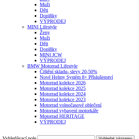
Muži
Děti
Doplňky
VÝPRODEJ
MINI Lifestyle
Ženy
Muži
Děti
Doplňky
MINI JCW
VÝPRODEJ
BMW Motorrad Lifestyle
Čištění skladu- slevy 20-50%
Nové Helmy Systém 8+ Příslušenství
Motorrad kolekce 2026
Motorrad kolekce 2025
Motorrad kolekce 2024
Motorrad kolekce 2023
Motorrad volnočasové oblečení
Motorrad vybavení motorkáře
Motorrad HERITAGE
VÝPRODEJ
Vyhledávací pole
Vyhledat záznamy