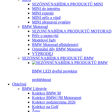
SEZÓNNÍ NABÍDKA PRODUKTŮ MINI
MINI do interiéru
MINI exteriér
MINI péče a vůně
MINI přepravní systémy
BMW Motorrad
SEZONÍ NABÍDKA PRODUKTŮ MOTORAD
Péče o motocykl
Modelové řady
BMW Motorrad příslušenství
Originální díly BMW Motorrad
VÝPRODEJ
SEZÓNNÍ NABÍDKA PRODUKTŮ BMW
BMW LED dveřní projektor
prohlédnout
Oblečení
BMW Lifestyle
Kolekce BMW M
Kolekce BMW///M Motorsport
Kolekce podzim/zima 2026
Kolekce na Golf
Ženy