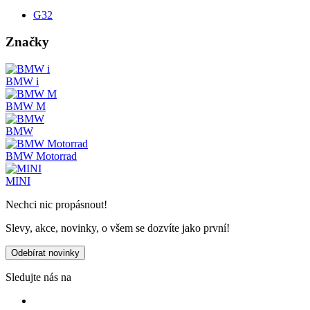
G32
Značky
BMW i
BMW M
BMW
BMW Motorrad
MINI
Nechci nic propásnout!
Slevy, akce, novinky, o všem se dozvíte jako první!
Odebírat novinky
Sledujte nás na