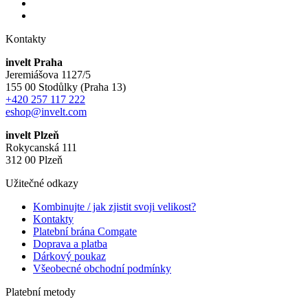
Kontakty
invelt Praha
Jeremiášova 1127/5
155 00 Stodůlky (Praha 13)
+420 257 117 222
eshop@invelt.com
invelt Plzeň
Rokycanská 111
312 00 Plzeň
Užitečné odkazy
Kombinujte / jak zjistit svoji velikost?
Kontakty
Platební brána Comgate
Doprava a platba
Dárkový poukaz
Všeobecné obchodní podmínky
Platební metody