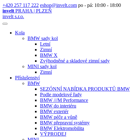
+420 257 117 222
eshop@invelt.com
po - pá: 10:00 - 18:00
invelt
PRAHA | PLZEŇ
invelt s.r.o.
Kola
BMW sady kol
Letní
Zimní
BMW X
Zvýhodněné a skladové zimní sady
MINI sady kol
Zimní
Příslušenství
BMW
SEZÓNNÍ NABÍDKA PRODUKTŮ BMW
Podle modelové řady
BMW ///M Performance
BMW do interiéru
BMW exteriér
BMW péče a vůně
BMW přepravní systémy
BMW Elektromobilita
VÝPRODEJ
MINI