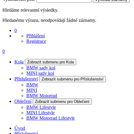
Hledáme relevantní výsledky.
Hledanému výrazu, neodpovídají žádné záznamy.
0
Přihlášení
Registrace
0
Kola
Zobrazit submenu pro Kola
BMW sady kol
MINI sady kol
Příslušenství
Zobrazit submenu pro Příslušenství
BMW
MINI
BMW Motorrad
Oblečení
Zobrazit submenu pro Oblečení
BMW Lifestyle
MINI Lifestyle
BMW Motorrad Lifestyle
Úvod
Příslušenství