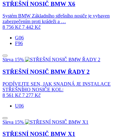
STŘEŠNÍ NOSIČ BMW X6
Systém BMW Základního střešního nosiče je vybaven
zabezpečením proti krádeži a …
8 756
Kč
7 442
Kč
G06
F96
Sleva 15%
STŘEŠNÍ NOSIČ BMW ŘADY 2
PODÍVEJTE SEN, JAK SNADNÁ JE INSTALACE
STŘEŠNÍHO NOSIČE KOL:
8 561
Kč
7 277
Kč
U06
Sleva 15%
STŘESNÍ NOSIČ BMW X1