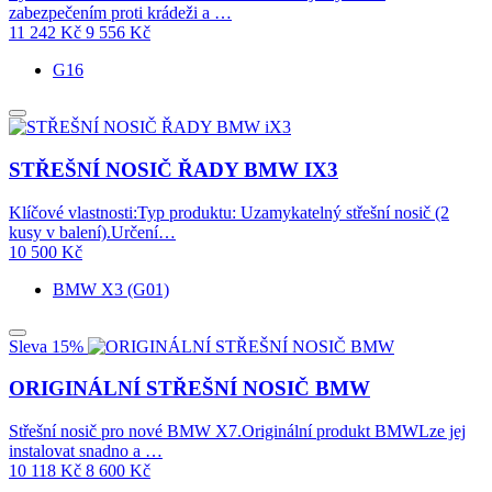
zabezpečením proti krádeži a …
11 242
Kč
9 556
Kč
G16
STŘEŠNÍ NOSIČ ŘADY BMW IX3
Klíčové vlastnosti:Typ produktu: Uzamykatelný střešní nosič (2
kusy v balení).Určení…
10 500
Kč
BMW X3 (G01)
Sleva 15%
ORIGINÁLNÍ STŘEŠNÍ NOSIČ BMW
Střešní nosič pro nové BMW X7.Originální produkt BMWLze jej
instalovat snadno a …
10 118
Kč
8 600
Kč