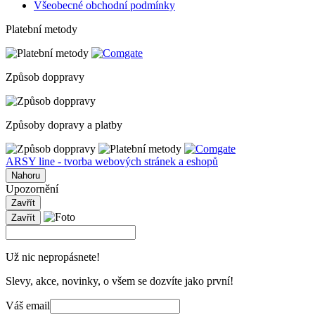
Všeobecné obchodní podmínky
Platební metody
Způsob doppravy
Způsoby dopravy a platby
ARSY line - tvorba webových stránek a eshopů
Nahoru
Upozornění
Zavřít
Zavřít
Už nic nepropásnete!
Slevy, akce, novinky, o všem se dozvíte jako první!
Váš email