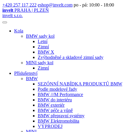
+420 257 117 222
eshop@invelt.com
po - pá: 10:00 - 18:00
invelt
PRAHA | PLZEŇ
invelt s.r.o.
Kola
BMW sady kol
Letní
Zimní
BMW X
Zvýhodněné a skladové zimní sady
MINI sady kol
Zimní
Příslušenství
BMW
SEZÓNNÍ NABÍDKA PRODUKTŮ BMW
Podle modelové řady
BMW ///M Performance
BMW do interiéru
BMW exteriér
BMW péče a vůně
BMW přepravní systémy
BMW Elektromobilita
VÝPRODEJ
MINI