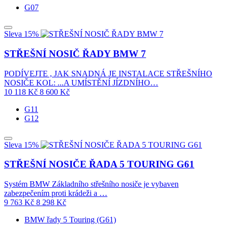
G07
Sleva 15%
STŘEŠNÍ NOSIČ ŘADY BMW 7
PODÍVEJTE , JAK SNADNÁ JE INSTALACE STŘEŠNÍHO
NOSIČE KOL: ...A UMÍSTĚNÍ JÍZDNÍHO…
10 118
Kč
8 600
Kč
G11
G12
Sleva 15%
STŘEŠNÍ NOSIČE ŘADA 5 TOURING G61
Systém BMW Základního střešního nosiče je vybaven
zabezpečením proti krádeži a …
9 763
Kč
8 298
Kč
BMW řady 5 Touring (G61)