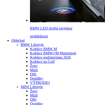
BMW LED dveřní projektor
prohlédnout
Oblečení
BMW Lifestyle
Kolekce BMW M
Kolekce BMW///M Motorsport
Kolekce podzim/zima 2026
Kolekce na Golf
Ženy
Muži
Děti
Doplňky
VÝPRODEJ
MINI Lifestyle
Ženy
Muži
Děti
Doplňky