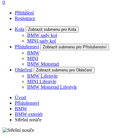
0
Přihlášení
Registrace
Kola
Zobrazit submenu pro Kola
BMW sady kol
MINI sady kol
Příslušenství
Zobrazit submenu pro Příslušenství
BMW
MINI
BMW Motorrad
Oblečení
Zobrazit submenu pro Oblečení
BMW Lifestyle
MINI Lifestyle
BMW Motorrad Lifestyle
Úvod
Příslušenství
BMW
BMW exteriér
Střešní nosiče