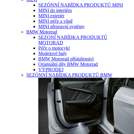
SEZÓNNÍ NABÍDKA PRODUKTŮ MINI
MINI do interiéru
MINI exteriér
MINI péče a vůně
MINI přepravní systémy
BMW Motorrad
SEZONÍ NABÍDKA PRODUKTŮ
MOTORAD
Péče o motocykl
Modelové řady
BMW Motorrad příslušenství
Originální díly BMW Motorrad
VÝPRODEJ
SEZÓNNÍ NABÍDKA PRODUKTŮ BMW