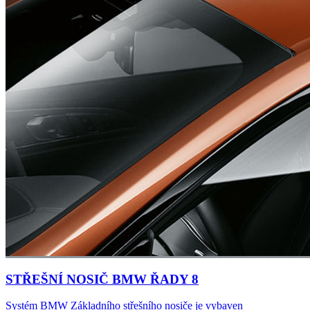
STŘEŠNÍ NOSIČ BMW ŘADY 8
Systém BMW Základního střešního nosiče je vybaven