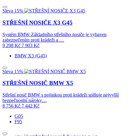
Sleva 15%
STŘEŠNÍ NOSIČE X3 G45
Systém BMW Základního střešního nosiče je vybaven
zabezpečením proti krádeži a …
9 298
Kč
7 903
Kč
BMW X3 (G45)
Sleva 15%
STŘEŠNÍ NOSIČ BMW X5
Střešní nosič BMW s pojistkou proti krádeži splňuje nejvyšší
bezpečnostní nároky…
8 756
Kč
7 442
Kč
G05
F95