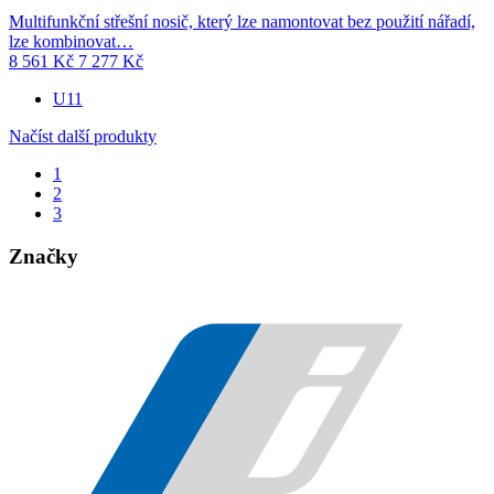
Multifunkční střešní nosič, který lze namontovat bez použití nářadí,
lze kombinovat…
8 561
Kč
7 277
Kč
U11
Načíst další produkty
1
2
3
Značky