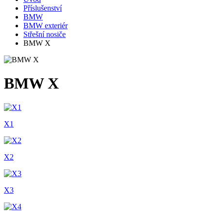
Příslušenství
BMW
BMW exteriér
Střešní nosiče
BMW X
BMW X
X1
X2
X3