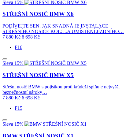
Sleva 15%
STŘEŠNÍ NOSIČ BMW X6
PODÍVEJTE SEN, JAK SNADNÁ JE INSTALACE
STŘEŠNÍHO NOSIČE KOL: ...A UMÍSTĚNÍ JÍZDNÍHO…
7 880
Kč
6 698
Kč
F16
Sleva 15%
STŘEŠNÍ NOSIČ BMW X5
Střešní nosič BMW s pojistkou proti krádeži splňuje nejvyšší
bezpečnostní nároky…
7 880
Kč
6 698
Kč
F15
Sleva 15%
BMW STŘEŠNÍ NOSIČ X1