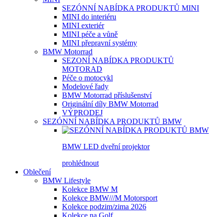
SEZÓNNÍ NABÍDKA PRODUKTŮ MINI
MINI do interiéru
MINI exteriér
MINI péče a vůně
MINI přepravní systémy
BMW Motorrad
SEZONÍ NABÍDKA PRODUKTŮ
MOTORAD
Péče o motocykl
Modelové řady
BMW Motorrad příslušenství
Originální díly BMW Motorrad
VÝPRODEJ
SEZÓNNÍ NABÍDKA PRODUKTŮ BMW
BMW LED dveřní projektor
prohlédnout
Oblečení
BMW Lifestyle
Kolekce BMW M
Kolekce BMW///M Motorsport
Kolekce podzim/zima 2026
Kolekce na Golf