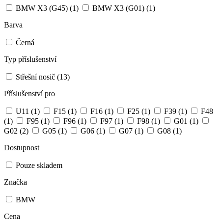
BMW X3 (G45)
(1)
BMW X3 (G01)
(1)
Barva
Černá
Typ příslušenství
Střešní nosič
(13)
Příslušenství pro
U11
(1)
F15
(1)
F16
(1)
F25
(1)
F39
(1)
F48
(1)
F95
(1)
F96
(1)
F97
(1)
F98
(1)
G01
(1)
G02
(2)
G05
(1)
G06
(1)
G07
(1)
G08
(1)
Dostupnost
Pouze skladem
Značka
BMW
Cena