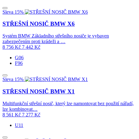
Sleva 15%
STŘEŠNÍ NOSIČ BMW X6
Systém BMW Základního střešního nosiče je vybaven
zabezpečením proti krádeži a …
8 756
Kč
7 442
Kč
G06
F96
Sleva 15%
STŘESNÍ NOSIČ BMW X1
Multifunkční střešní nosič, který lze namontovat bez použití nářadí,
lze kombinovat…
8 561
Kč
7 277
Kč
U11