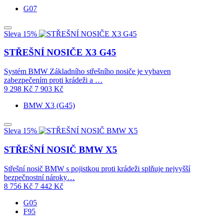
G07
Sleva 15%
STŘEŠNÍ NOSIČE X3 G45
Systém BMW Základního střešního nosiče je vybaven
zabezpečením proti krádeži a …
9 298
Kč
7 903
Kč
BMW X3 (G45)
Sleva 15%
STŘEŠNÍ NOSIČ BMW X5
Střešní nosič BMW s pojistkou proti krádeži splňuje nejvyšší
bezpečnostní nároky…
8 756
Kč
7 442
Kč
G05
F95