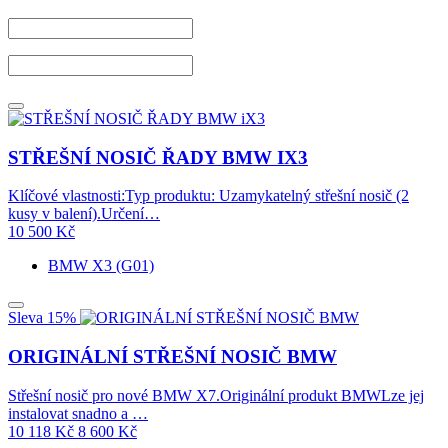
STŘEŠNÍ NOSIČ ŘADY BMW IX3
Klíčové vlastnosti:Typ produktu: Uzamykatelný střešní nosič (2
kusy v balení).Určení…
10 500
Kč
BMW X3 (G01)
Sleva 15%
ORIGINÁLNÍ STŘEŠNÍ NOSIČ BMW
Střešní nosič pro nové BMW X7.Originální produkt BMWLze jej
instalovat snadno a …
10 118
Kč
8 600
Kč