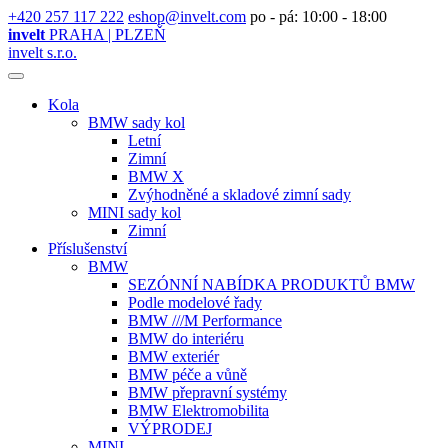
+420 257 117 222
eshop@invelt.com
po - pá: 10:00 - 18:00
invelt
PRAHA | PLZEŇ
invelt s.r.o.
Kola
BMW sady kol
Letní
Zimní
BMW X
Zvýhodněné a skladové zimní sady
MINI sady kol
Zimní
Příslušenství
BMW
SEZÓNNÍ NABÍDKA PRODUKTŮ BMW
Podle modelové řady
BMW ///M Performance
BMW do interiéru
BMW exteriér
BMW péče a vůně
BMW přepravní systémy
BMW Elektromobilita
VÝPRODEJ
MINI