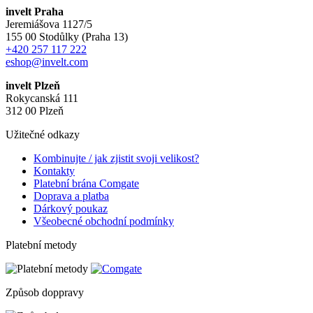
invelt Praha
Jeremiášova 1127/5
155 00 Stodůlky (Praha 13)
+420 257 117 222
eshop@invelt.com
invelt Plzeň
Rokycanská 111
312 00 Plzeň
Užitečné odkazy
Kombinujte / jak zjistit svoji velikost?
Kontakty
Platební brána Comgate
Doprava a platba
Dárkový poukaz
Všeobecné obchodní podmínky
Platební metody
Způsob doppravy