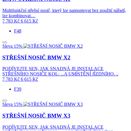
Multifunkční střešní nosič, který lze namontovat bez použití nářadí,
lze kombinovat…
7 783
Kč
6 615
Kč
F48
Sleva 15%
STŘEŠNÍ NOSIČ BMW X2
PODÍVEJTE SEN, JAK SNADNÁ JE INSTALACE
STŘEŠNÍHO NOSIČE KOL: ...A UMÍSTĚNÍ JÍZDNÍHO…
7 783
Kč
6 615
Kč
F39
Sleva 15%
STŘEŠNÍ NOSIČ BMW X3
PODÍVEJTE SEN, JAK SNADNÁ JE INSTALACE