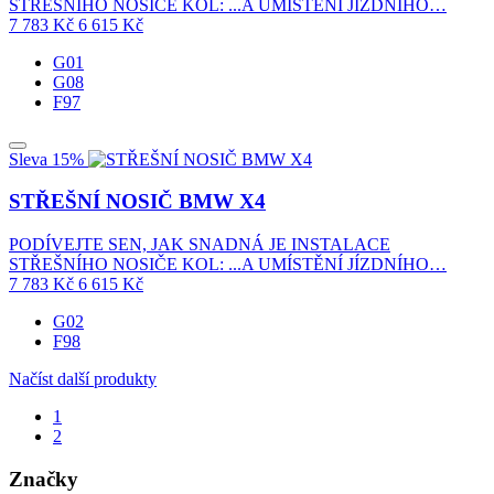
STŘEŠNÍHO NOSIČE KOL: ...A UMÍSTĚNÍ JÍZDNÍHO…
7 783
Kč
6 615
Kč
G01
G08
F97
Sleva 15%
STŘEŠNÍ NOSIČ BMW X4
PODÍVEJTE SEN, JAK SNADNÁ JE INSTALACE
STŘEŠNÍHO NOSIČE KOL: ...A UMÍSTĚNÍ JÍZDNÍHO…
7 783
Kč
6 615
Kč
G02
F98
Načíst další produkty
1
2
Značky