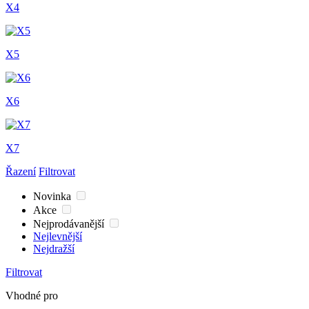
X4
X5
X6
X7
Řazení
Filtrovat
Novinka
Akce
Nejprodávanější
Nejlevnější
Nejdražší
Filtrovat
Vhodné pro