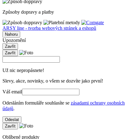
Způsoby dopravy a platby
ARSY line - tvorba webových stránek a eshopů
Nahoru
Upozornění
Zavřít
Zavřít
Už nic nepropásnete!
Slevy, akce, novinky, o všem se dozvíte jako první!
Váš email
Odesláním formuláře souhlasíte se
zásadami ochrany osobních
údajů
.
Odeslat
Zavřít
Oblíbené produkty