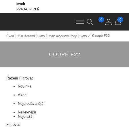
invelt
PRAHA | PLZEŇ
0
0
Coupé F22
Úvod
Příslušenství
BMW
Podle modelové řady
BMW 2
COUPÉ F22
Řazení
Filtrovat
Novinka
Akce
Nejprodávanější
Nejlevnější
Nejdražší
Filtrovat