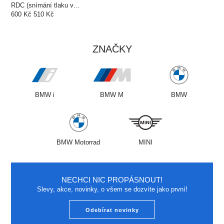
RDC (snímání tlaku v…
600
Kč
510
Kč
ZNAČKY
BMW i
BMW M
BMW
BMW Motorrad
MINI
NECHCI NIC PROPÁSNOUT!
Slevy, akce, novinky, o všem se dozvíte jako první!
Odebírat novinky