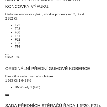
KONCOVKY VÝFUKU.
Ozdobné koncovky výfuku, vhodné pro vozy řad 2, 3 a 4.
2 892
Kč
F22
F23
F30
F31
F32
F33
F36
Sleva 15%
ORIGINÁLNÍ PŘEDNÍ GUMOVÉ KOBERCE
Dvoudílná sada. Ilustrační obrázek.
1 933
Kč
1 643
Kč
BMW řady 1 (F20)
SADA PŘEDNÍCH STĚRAČŮ ŘADA 1 (F20, F21),