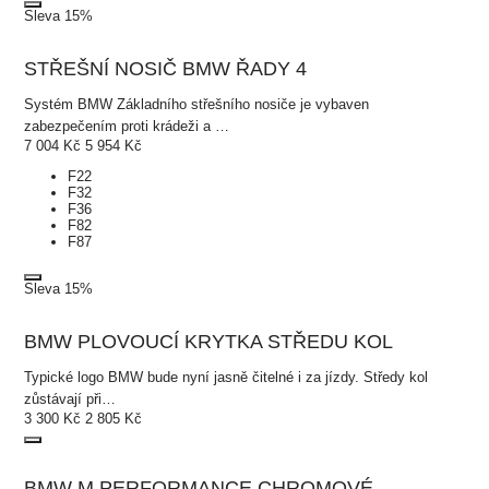
Sleva 15%
STŘEŠNÍ NOSIČ BMW ŘADY 4
Systém BMW Základního střešního nosiče je vybaven
zabezpečením proti krádeži a …
7 004
Kč
5 954
Kč
F22
F32
F36
F82
F87
Sleva 15%
BMW PLOVOUCÍ KRYTKA STŘEDU KOL
Typické logo BMW bude nyní jasně čitelné i za jízdy. Středy kol
zůstávají při…
3 300
Kč
2 805
Kč
BMW M PERFORMANCE CHROMOVÉ