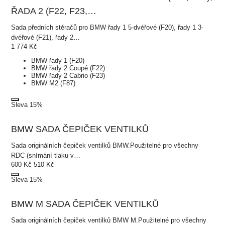
ŘADA 2 (F22, F23,…
Sada předních stěračů pro BMW řady 1 5-dvéřové (F20), řady 1 3-
dvéřové (F21), řady 2…
1 774
Kč
BMW řady 1 (F20)
BMW řady 2 Coupé (F22)
BMW řady 2 Cabrio (F23)
BMW M2 (F87)
Sleva 15%
BMW SADA ČEPIČEK VENTILKŮ
Sada originálních čepiček ventilků BMW.Použitelné pro všechny
RDC (snímání tlaku v…
600
Kč
510
Kč
Sleva 15%
BMW M SADA ČEPIČEK VENTILKŮ
Sada originálních čepiček ventilků BMW M.Použitelné pro všechny