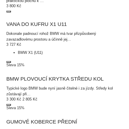
praktickou plochu k …
3 800
Kč
VANA DO KUFRU X1 U11
Dokonale padnoucí rohož BMW má tvar přizpůsobený
zavazadlovému prostoru a účinně jej…
3 727
Kč
BMW X1 (U11)
Sleva 15%
BMW PLOVOUCÍ KRYTKA STŘEDU KOL
Typické logo BMW bude nyní jasně čitelné i za jízdy. Středy kol
zůstávají při…
3 300
Kč
2 805
Kč
Sleva 15%
GUMOVÉ KOBERCE PŘEDNÍ