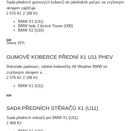
Sada předních gumových koberců do jakéhokoli počasí se zvýšeným
okrajem zajišťuje…
2 576
Kč
2 189
Kč
BMW X1 (U11)
BMW řady 2 Active Tourer (U06)
BMW X2 (U10)
Sleva 15%
GUMOVÉ KOBERCE PŘEDNÍ X1 U11 PHEV
Dokonale padnoucí, odolné koberečky All Weather BMW se
zvýšeným okrajem a …
2 576
Kč
2 189
Kč
BMW X1 (U11)
SADA PŘEDNÍCH STĚRAČŮ X1 (U11)
Sada předních stěračů pro BMW X1 (U11).
2 469
Kč