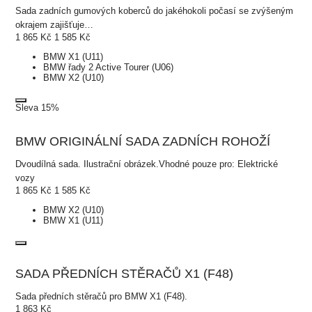
Sada zadních gumových koberců do jakéhokoli počasí se zvýšeným
okrajem zajišťuje…
1 865
Kč
1 585
Kč
BMW X1 (U11)
BMW řady 2 Active Tourer (U06)
BMW X2 (U10)
Sleva 15%
BMW ORIGINÁLNÍ SADA ZADNÍCH ROHOŽÍ
Dvoudílná sada. Ilustrační obrázek.Vhodné pouze pro: Elektrické
vozy
1 865
Kč
1 585
Kč
BMW X2 (U10)
BMW X1 (U11)
SADA PŘEDNÍCH STĚRAČŮ X1 (F48)
Sada předních stěračů pro BMW X1 (F48).
1 863
Kč