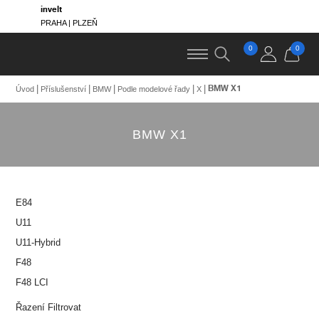
invelt
PRAHA | PLZEŇ
0
0
BMW X1
Úvod
Příslušenství
BMW
Podle modelové řady
X
BMW X1
E84
U11
U11-Hybrid
F48
F48 LCI
Řazení
Filtrovat