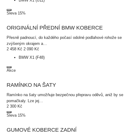
BMW X1 (U11)
Sleva 15%
ORIGINÁLNÍ PŘEDNÍ BMW KOBERCE
Přesně padnoucí, do každého počasí odolné podlahové rohože se
zvýšeným okrajem a…
2 458
Kč
2 090
Kč
BMW X1 (F48)
Akce
RAMÍNKO NA ŠATY
Ramínko na šaty umožňuje bezpečnou přepravu oděvů, aniž by se
pomačkaly. Lze jej…
2 300
Kč
Sleva 15%
GUMOVÉ KOBERCE ZADNÍ