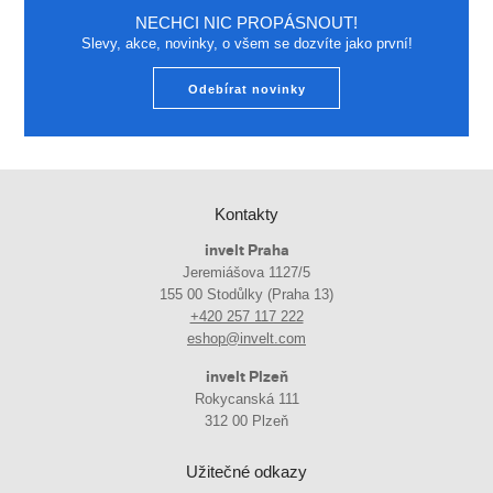
NECHCI NIC PROPÁSNOUT!
Slevy, akce, novinky, o všem se dozvíte jako první!
Odebírat novinky
Kontakty
invelt Praha
Jeremiášova 1127/5
155 00 Stodůlky (Praha 13)
+420 257 117 222
eshop@invelt.com
invelt Plzeň
Rokycanská 111
312 00 Plzeň
Užitečné odkazy