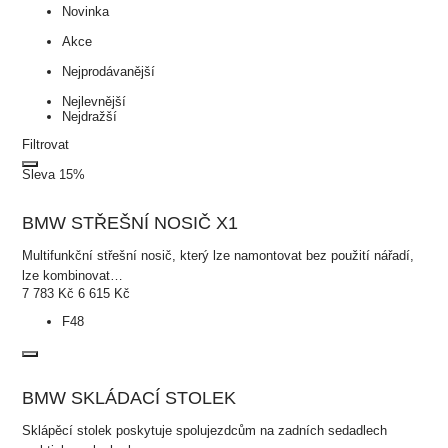
Novinka
Akce
Nejprodávanější
Nejlevnější
Nejdražší
Filtrovat
Sleva 15%
BMW STŘEŠNÍ NOSIČ X1
Multifunkční střešní nosič, který lze namontovat bez použití nářadí,
lze kombinovat…
7 783
Kč
6 615
Kč
F48
BMW SKLÁDACÍ STOLEK
Sklápěcí stolek poskytuje spolujezdcům na zadních sedadlech