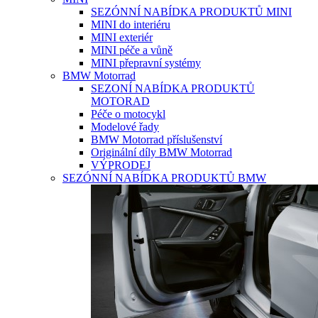
SEZÓNNÍ NABÍDKA PRODUKTŮ MINI
MINI do interiéru
MINI exteriér
MINI péče a vůně
MINI přepravní systémy
BMW Motorrad
SEZONÍ NABÍDKA PRODUKTŮ
MOTORAD
Péče o motocykl
Modelové řady
BMW Motorrad příslušenství
Originální díly BMW Motorrad
VÝPRODEJ
SEZÓNNÍ NABÍDKA PRODUKTŮ BMW