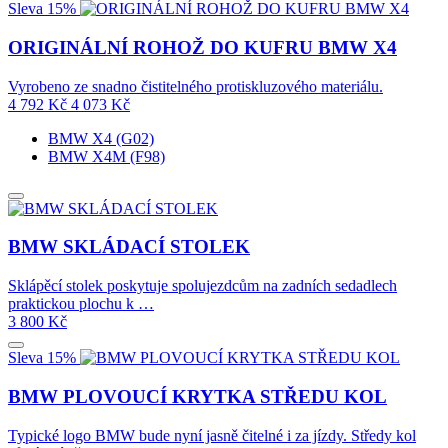
Sleva 15%
ORIGINÁLNÍ ROHOŽ DO KUFRU BMW X4
Vyrobeno ze snadno čistitelného protiskluzového materiálu.
4 792
Kč
4 073
Kč
BMW X4 (G02)
BMW X4M (F98)
BMW SKLÁDACÍ STOLEK
Sklápěcí stolek poskytuje spolujezdcům na zadních sedadlech
praktickou plochu k …
3 800
Kč
Sleva 15%
BMW PLOVOUCÍ KRYTKA STŘEDU KOL
Typické logo BMW bude nyní jasně čitelné i za jízdy. Středy kol