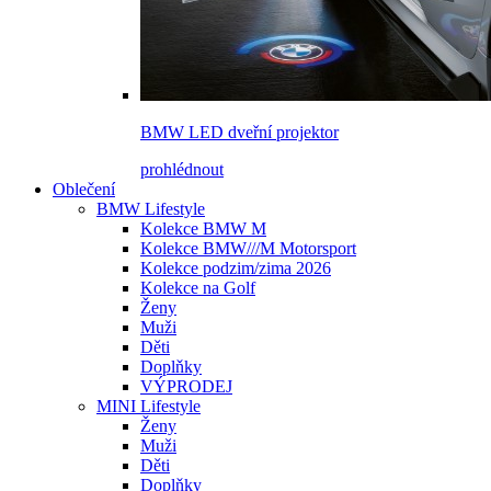
BMW LED dveřní projektor
prohlédnout
Oblečení
BMW Lifestyle
Kolekce BMW M
Kolekce BMW///M Motorsport
Kolekce podzim/zima 2026
Kolekce na Golf
Ženy
Muži
Děti
Doplňky
VÝPRODEJ
MINI Lifestyle
Ženy
Muži
Děti
Doplňky