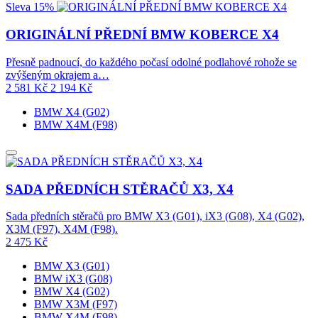
Sleva 15%
ORIGINÁLNÍ PŘEDNÍ BMW KOBERCE X4
Přesně padnoucí, do každého počasí odolné podlahové rohože se
zvýšeným okrajem a…
2 581
Kč
2 194
Kč
BMW X4 (G02)
BMW X4M (F98)
SADA PŘEDNÍCH STĚRAČŮ X3, X4
Sada předních stěračů pro BMW X3 (G01), iX3 (G08), X4 (G02),
X3M (F97), X4M (F98).
2 475
Kč
BMW X3 (G01)
BMW iX3 (G08)
BMW X4 (G02)
BMW X3M (F97)
BMW X4M (F98)