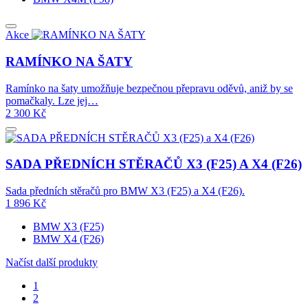
Akce
RAMÍNKO NA ŠATY
Ramínko na šaty umožňuje bezpečnou přepravu oděvů, aniž by se
pomačkaly. Lze jej…
2 300
Kč
SADA PŘEDNÍCH STĚRAČŮ X3 (F25) A X4 (F26)
Sada předních stěračů pro BMW X3 (F25) a X4 (F26).
1 896
Kč
BMW X3 (F25)
BMW X4 (F26)
Načíst další produkty
1
2