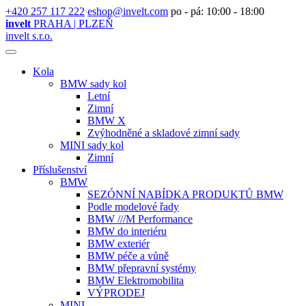
+420 257 117 222
eshop@invelt.com
po - pá: 10:00 - 18:00
invelt
PRAHA | PLZEŇ
invelt s.r.o.
Kola
BMW sady kol
Letní
Zimní
BMW X
Zvýhodněné a skladové zimní sady
MINI sady kol
Zimní
Příslušenství
BMW
SEZÓNNÍ NABÍDKA PRODUKTŮ BMW
Podle modelové řady
BMW ///M Performance
BMW do interiéru
BMW exteriér
BMW péče a vůně
BMW přepravní systémy
BMW Elektromobilita
VÝPRODEJ
MINI