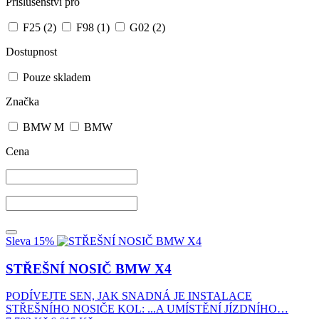
Příslušenství pro
F25
(2)
F98
(1)
G02
(2)
Dostupnost
Pouze skladem
Značka
BMW M
BMW
Cena
Sleva 15%
STŘEŠNÍ NOSIČ BMW X4
PODÍVEJTE SEN, JAK SNADNÁ JE INSTALACE
STŘEŠNÍHO NOSIČE KOL: ...A UMÍSTĚNÍ JÍZDNÍHO…