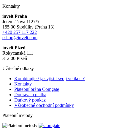
Kontakty
invelt Praha
Jeremiášova 1127/5
155 00 Stodůlky (Praha 13)
+420 257 117 222
eshop@invelt.com
invelt Plzeň
Rokycanská 111
312 00 Plzeň
Užitečné odkazy
Kombinujte / jak zjistit svoji velikost?
Kontakty
Platební brána Comgate
Doprava a platba
Dárkový poukaz
Všeobecné obchodní podmínky
Platební metody