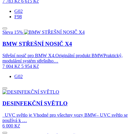
7 783
Kč
6 615
Kč
G02
F98
Sleva 15%
BMW STŘEŠNÍ NOSIČ X4
Střešní nosič pro BMW X4.Originální produkt BMWPraktický,
modulární systém střešního…
7 004
Kč
5 954
Kč
G02
DESINFEKČNÍ SVĚTLO
UVC světlo je Vhodné pro všechny vozy BMW– UVC světlo se
používá k …
6 000
Kč