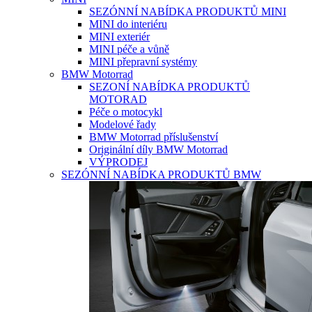
SEZÓNNÍ NABÍDKA PRODUKTŮ MINI
MINI do interiéru
MINI exteriér
MINI péče a vůně
MINI přepravní systémy
BMW Motorrad
SEZONÍ NABÍDKA PRODUKTŮ
MOTORAD
Péče o motocykl
Modelové řady
BMW Motorrad příslušenství
Originální díly BMW Motorrad
VÝPRODEJ
SEZÓNNÍ NABÍDKA PRODUKTŮ BMW