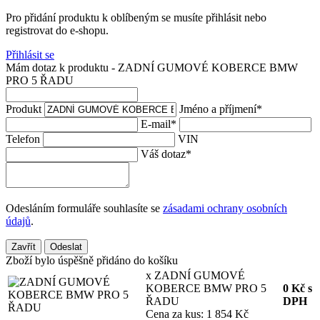
Pro přidání produktu k oblíbeným se musíte přihlásit nebo
registrovat do e-shopu.
Přihlásit se
Mám dotaz k produktu - ZADNÍ GUMOVÉ KOBERCE BMW
PRO 5 ŘADU
Produkt
Jméno a příjmení
*
E-mail
*
Telefon
VIN
Váš dotaz
*
Odesláním formuláře souhlasíte se
zásadami ochrany osobních
údajů
.
Zavřít
Odeslat
Zboží bylo úspěšně přidáno do košíku
x ZADNÍ GUMOVÉ
KOBERCE BMW PRO 5
0
Kč
s
ŘADU
DPH
Cena za kus: 1 854 Kč