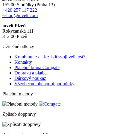
155 00 Stodůlky (Praha 13)
+420 257 117 222
eshop@invelt.com
invelt Plzeň
Rokycanská 111
312 00 Plzeň
Užitečné odkazy
Kombinujte / jak zjistit svoji velikost?
Kontakty
Platební brána Comgate
Doprava a platba
Dárkový poukaz
Všeobecné obchodní podmínky
Platební metody
Způsob doppravy