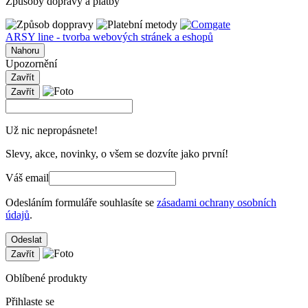
Způsoby dopravy a platby
ARSY line - tvorba webových stránek a eshopů
Nahoru
Upozornění
Zavřít
Zavřít
Už nic nepropásnete!
Slevy, akce, novinky, o všem se dozvíte jako první!
Váš email
Odesláním formuláře souhlasíte se
zásadami ochrany osobních
údajů
.
Odeslat
Zavřít
Oblíbené produkty
Přihlaste se