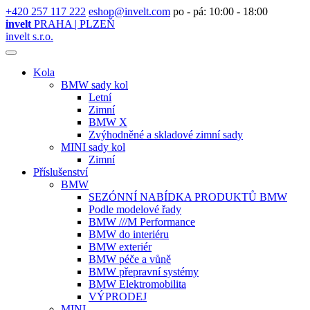
+420 257 117 222
eshop@invelt.com
po - pá: 10:00 - 18:00
invelt
PRAHA | PLZEŇ
invelt s.r.o.
Kola
BMW sady kol
Letní
Zimní
BMW X
Zvýhodněné a skladové zimní sady
MINI sady kol
Zimní
Příslušenství
BMW
SEZÓNNÍ NABÍDKA PRODUKTŮ BMW
Podle modelové řady
BMW ///M Performance
BMW do interiéru
BMW exteriér
BMW péče a vůně
BMW přepravní systémy
BMW Elektromobilita
VÝPRODEJ
MINI