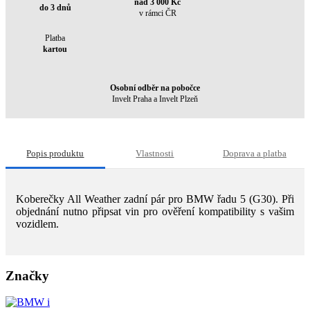
nad 3 000 Kč
do 3 dnů
v rámci ČR
Platba
kartou
Osobní odběr na pobočce
Invelt Praha a Invelt Plzeň
Popis produktu
Vlastnosti
Doprava a platba
Koberečky All Weather zadní pár pro BMW řadu 5 (G30). Při
objednání nutno připsat vin pro ověření kompatibility s vašim
vozidlem.
Značky