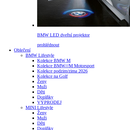
BMW LED dveřní projektor
prohlédnout
Oblečení
BMW Lifestyle
Kolekce BMW M
Kolekce BMW///M Motorsport
Kolekce podzim/zima 2026
Kolekce na Golf
Ženy
Muži
Děti
Doplňky
VÝPRODEJ
MINI Lifestyle
Ženy
Muži
Děti
Doplňky