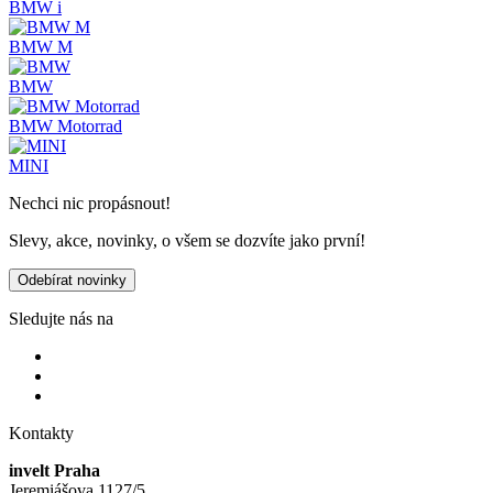
BMW i
BMW M
BMW
BMW Motorrad
MINI
Nechci nic propásnout!
Slevy, akce, novinky, o všem se dozvíte jako první!
Odebírat novinky
Sledujte nás na
Kontakty
invelt Praha
Jeremiášova 1127/5