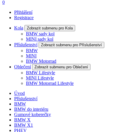
0
Přihlášení
Registrace
Kola
Zobrazit submenu pro Kola
BMW sady kol
MINI sady kol
Příslušenství
Zobrazit submenu pro Příslušenství
BMW
MINI
BMW Motorrad
Oblečení
Zobrazit submenu pro Oblečení
BMW Lifestyle
MINI Lifestyle
BMW Motorrad Lifestyle
Úvod
Příslušenství
BMW
BMW do interiéru
Gumové koberečky
BMW X
BMW X1
PHEV