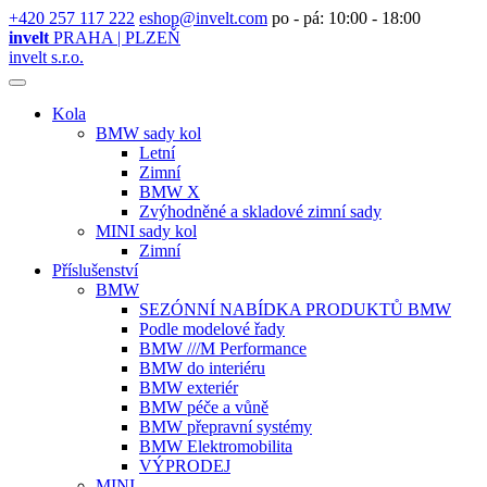
+420 257 117 222
eshop@invelt.com
po - pá: 10:00 - 18:00
invelt
PRAHA | PLZEŇ
invelt s.r.o.
Kola
BMW sady kol
Letní
Zimní
BMW X
Zvýhodněné a skladové zimní sady
MINI sady kol
Zimní
Příslušenství
BMW
SEZÓNNÍ NABÍDKA PRODUKTŮ BMW
Podle modelové řady
BMW ///M Performance
BMW do interiéru
BMW exteriér
BMW péče a vůně
BMW přepravní systémy
BMW Elektromobilita
VÝPRODEJ
MINI