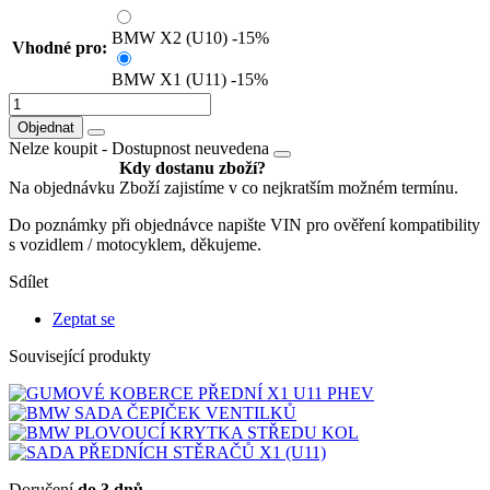
BMW X2 (U10)
-15%
Vhodné pro:
BMW X1 (U11)
-15%
Objednat
Nelze koupit -
Dostupnost neuvedena
Kdy dostanu zboží?
Na objednávku
Zboží zajistíme v co nejkratším možném termínu.
Do poznámky při objednávce napište VIN pro ověření kompatibility
s vozidlem / motocyklem, děkujeme.
Sdílet
Zeptat se
Související produkty
Doručení
do 3 dnů