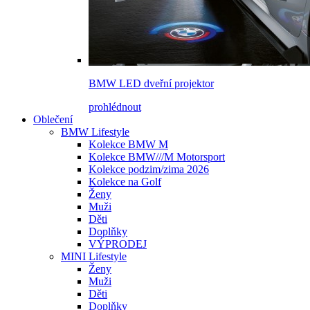
BMW LED dveřní projektor
prohlédnout
Oblečení
BMW Lifestyle
Kolekce BMW M
Kolekce BMW///M Motorsport
Kolekce podzim/zima 2026
Kolekce na Golf
Ženy
Muži
Děti
Doplňky
VÝPRODEJ
MINI Lifestyle
Ženy
Muži
Děti
Doplňky