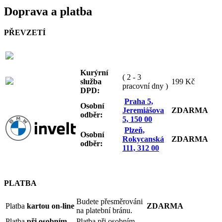
Doprava a platba
PŘEVZETÍ
Kurýrní
( 2 - 3
služba
199 Kč
pracovní dny )
DPD:
Praha 5,
Osobní
Jeremiášova
ZDARMA
odb
ěr:
5, 150 00
Plzeň,
Osobní
Rokycanská
ZDARMA
odb
ěr:
111, 312 00
PLATBA
Budete přesměrováni
Platba
kartou on-line
ZDARMA
na platební bránu.
Platba
při osobním
Platba při osobním