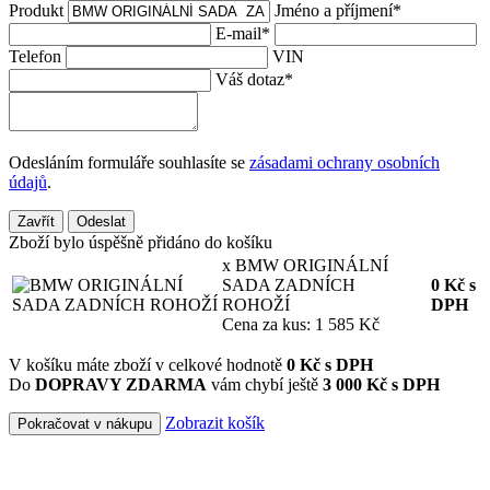
Produkt
Jméno a příjmení
*
E-mail
*
Telefon
VIN
Váš dotaz
*
Odesláním formuláře souhlasíte se
zásadami ochrany osobních
údajů
.
Zavřít
Odeslat
Zboží bylo úspěšně přidáno do košíku
x BMW ORIGINÁLNÍ
SADA ZADNÍCH
0
Kč
s
ROHOŽÍ
DPH
Cena za kus: 1 585 Kč
V košíku máte zboží v celkové hodnotě
0
Kč s DPH
Do
DOPRAVY ZDARMA
vám chybí ještě
3 000 Kč s DPH
Zobrazit košík
Pokračovat v nákupu