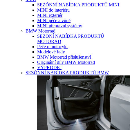
SEZÓNNÍ NABÍDKA PRODUKTŮ MINI
MINI do interiéru
MINI exteriér
MINI péče a vůně
MINI přepravní systémy
BMW Motorrad
SEZONÍ NABÍDKA PRODUKTŮ
MOTORAD
Péče o motocykl
Modelové řady
BMW Motorrad příslušenství
Originální díly BMW Motorrad
VÝPRODEJ
SEZÓNNÍ NABÍDKA PRODUKTŮ BMW