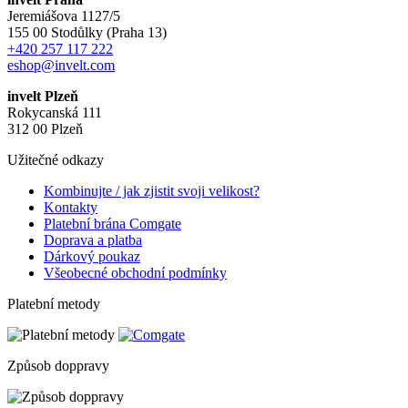
Jeremiášova 1127/5
155 00 Stodůlky (Praha 13)
+420 257 117 222
eshop@invelt.com
invelt Plzeň
Rokycanská 111
312 00 Plzeň
Užitečné odkazy
Kombinujte / jak zjistit svoji velikost?
Kontakty
Platební brána Comgate
Doprava a platba
Dárkový poukaz
Všeobecné obchodní podmínky
Platební metody
Způsob doppravy