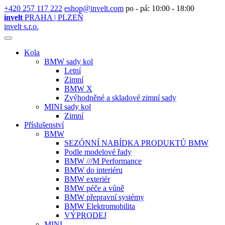
+420 257 117 222
eshop@invelt.com
po - pá: 10:00 - 18:00
invelt
PRAHA | PLZEŇ
invelt s.r.o.
Kola
BMW sady kol
Letní
Zimní
BMW X
Zvýhodněné a skladové zimní sady
MINI sady kol
Zimní
Příslušenství
BMW
SEZÓNNÍ NABÍDKA PRODUKTŮ BMW
Podle modelové řady
BMW ///M Performance
BMW do interiéru
BMW exteriér
BMW péče a vůně
BMW přepravní systémy
BMW Elektromobilita
VÝPRODEJ
MINI