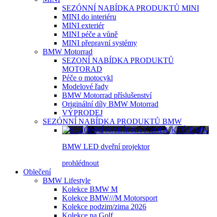
SEZÓNNÍ NABÍDKA PRODUKTŮ MINI
MINI do interiéru
MINI exteriér
MINI péče a vůně
MINI přepravní systémy
BMW Motorrad
SEZONÍ NABÍDKA PRODUKTŮ
MOTORAD
Péče o motocykl
Modelové řady
BMW Motorrad příslušenství
Originální díly BMW Motorrad
VÝPRODEJ
SEZÓNNÍ NABÍDKA PRODUKTŮ BMW
BMW LED dveřní projektor
prohlédnout
Oblečení
BMW Lifestyle
Kolekce BMW M
Kolekce BMW///M Motorsport
Kolekce podzim/zima 2026
Kolekce na Golf