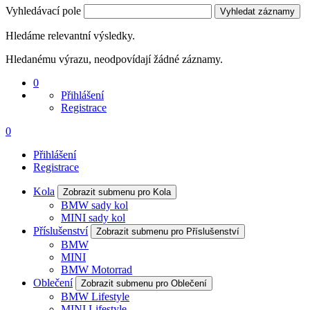
Vyhledávací pole
Vyhledat záznamy
Hledáme relevantní výsledky.
Hledanému výrazu, neodpovídají žádné záznamy.
0
Přihlášení
Registrace
0
Přihlášení
Registrace
Kola
Zobrazit submenu pro Kola
BMW sady kol
MINI sady kol
Příslušenství
Zobrazit submenu pro Příslušenství
BMW
MINI
BMW Motorrad
Oblečení
Zobrazit submenu pro Oblečení
BMW Lifestyle
MINI Lifestyle