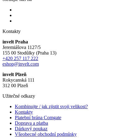
Kontakty
invelt Praha
Jeremiášova 1127/5
155 00 Stodůlky (Praha 13)
+420 257 117 222
eshop@invelt.com
invelt Plzeň
Rokycanská 111
312 00 Plzeň
Užitečné odkazy
Kombinujte / jak zjistit svoji velikost?
Kontakty
Platební brána Comgate
Doprava a platba
Dárkový poukaz
Všeobecné obchodní podmínky