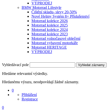
VÝPRODEJ
BMW Motorrad Lifestyle
Čištění skladu- slevy 20-50%
Nové Helmy Systém 8+ Příslušenství
Motorrad kolekce 2026
Motorrad kolekce 2025
Motorrad kolekce 2024
Motorrad kolekce 2023
Motorrad volnočasové oblečení
Motorrad vybavení motorkáře
Motorrad HERITAGE
VÝPRODEJ
Vyhledávací pole
Vyhledat záznamy
Hledáme relevantní výsledky.
Hledanému výrazu, neodpovídají žádné záznamy.
0
Přihlášení
Registrace
0