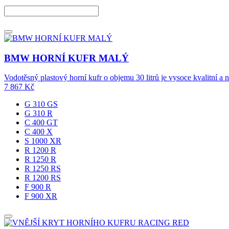
BMW HORNÍ KUFR MALÝ
Vodotěsný plastový horní kufr o objemu 30 litrů je vysoce kvalitní a
7 867
Kč
G 310 GS
G 310 R
C 400 GT
C 400 X
S 1000 XR
R 1200 R
R 1250 R
R 1250 RS
R 1200 RS
F 900 R
F 900 XR