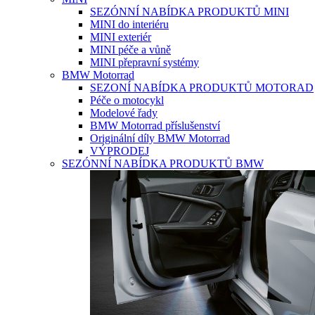
SEZÓNNÍ NABÍDKA PRODUKTŮ MINI
MINI do interiéru
MINI exteriér
MINI péče a vůně
MINI přepravní systémy
BMW Motorrad
SEZONÍ NABÍDKA PRODUKTŮ MOTORAD
Péče o motocykl
Modelové řady
BMW Motorrad příslušenství
Originální díly BMW Motorrad
VÝPRODEJ
SEZÓNNÍ NABÍDKA PRODUKTŮ BMW