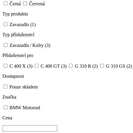
Černá
Červená
Typ produktu
Zavazadlo
(1)
Typ příslušenství
Zavazadla / Kufry
(3)
Příslušenství pro
C 400 X
(3)
C 400 GT
(3)
G 310 R
(2)
G 310 GS
(2)
Dostupnost
Pouze skladem
Značka
BMW Motorrad
Cena