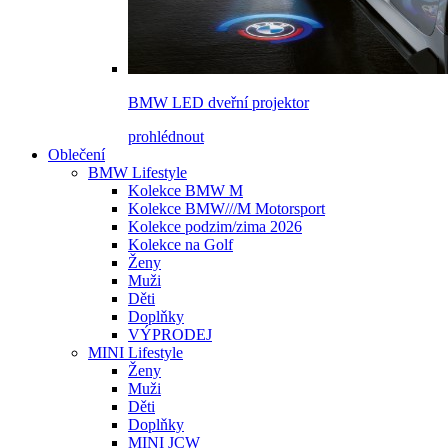
BMW LED dveřní projektor
prohlédnout
Oblečení
BMW Lifestyle
Kolekce BMW M
Kolekce BMW///M Motorsport
Kolekce podzim/zima 2026
Kolekce na Golf
Ženy
Muži
Děti
Doplňky
VÝPRODEJ
MINI Lifestyle
Ženy
Muži
Děti
Doplňky
MINI JCW