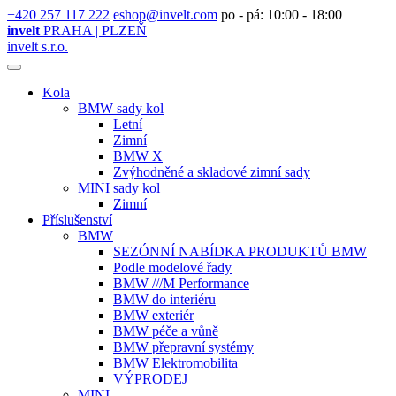
+420 257 117 222
eshop@invelt.com
po - pá: 10:00 - 18:00
invelt
PRAHA | PLZEŇ
invelt s.r.o.
Kola
BMW sady kol
Letní
Zimní
BMW X
Zvýhodněné a skladové zimní sady
MINI sady kol
Zimní
Příslušenství
BMW
SEZÓNNÍ NABÍDKA PRODUKTŮ BMW
Podle modelové řady
BMW ///M Performance
BMW do interiéru
BMW exteriér
BMW péče a vůně
BMW přepravní systémy
BMW Elektromobilita
VÝPRODEJ
MINI