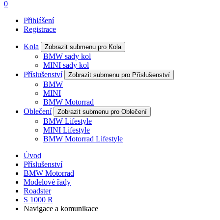
0
Přihlášení
Registrace
Kola
Zobrazit submenu pro Kola
BMW sady kol
MINI sady kol
Příslušenství
Zobrazit submenu pro Příslušenství
BMW
MINI
BMW Motorrad
Oblečení
Zobrazit submenu pro Oblečení
BMW Lifestyle
MINI Lifestyle
BMW Motorrad Lifestyle
Úvod
Příslušenství
BMW Motorrad
Modelové řady
Roadster
S 1000 R
Navigace a komunikace