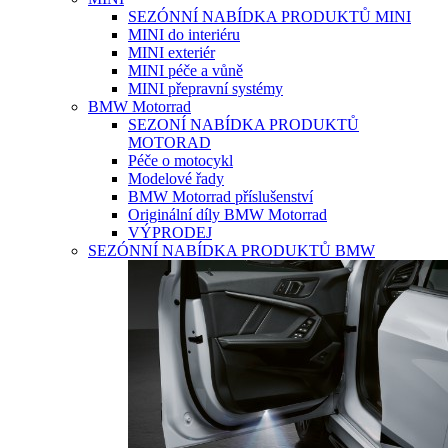
SEZÓNNÍ NABÍDKA PRODUKTŮ MINI
MINI do interiéru
MINI exteriér
MINI péče a vůně
MINI přepravní systémy
BMW Motorrad
SEZONÍ NABÍDKA PRODUKTŮ
MOTORAD
Péče o motocykl
Modelové řady
BMW Motorrad příslušenství
Originální díly BMW Motorrad
VÝPRODEJ
SEZÓNNÍ NABÍDKA PRODUKTŮ BMW