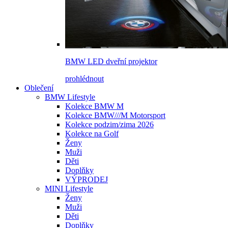
BMW LED dveřní projektor
prohlédnout
Oblečení
BMW Lifestyle
Kolekce BMW M
Kolekce BMW///M Motorsport
Kolekce podzim/zima 2026
Kolekce na Golf
Ženy
Muži
Děti
Doplňky
VÝPRODEJ
MINI Lifestyle
Ženy
Muži
Děti
Doplňky