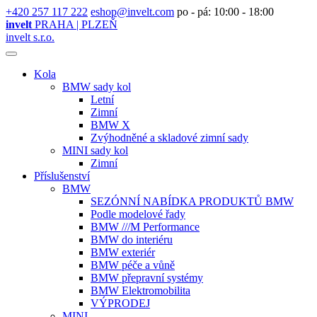
+420 257 117 222
eshop@invelt.com
po - pá: 10:00 - 18:00
invelt
PRAHA | PLZEŇ
invelt s.r.o.
Kola
BMW sady kol
Letní
Zimní
BMW X
Zvýhodněné a skladové zimní sady
MINI sady kol
Zimní
Příslušenství
BMW
SEZÓNNÍ NABÍDKA PRODUKTŮ BMW
Podle modelové řady
BMW ///M Performance
BMW do interiéru
BMW exteriér
BMW péče a vůně
BMW přepravní systémy
BMW Elektromobilita
VÝPRODEJ
MINI