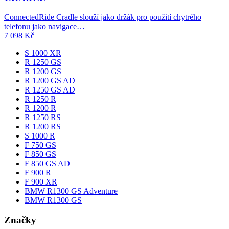
ConnectedRide Cradle slouží jako držák pro použití chytrého
telefonu jako navigace…
7 098
Kč
S 1000 XR
R 1250 GS
R 1200 GS
R 1200 GS AD
R 1250 GS AD
R 1250 R
R 1200 R
R 1250 RS
R 1200 RS
S 1000 R
F 750 GS
F 850 GS
F 850 GS AD
F 900 R
F 900 XR
BMW R1300 GS Adventure
BMW R1300 GS
Značky