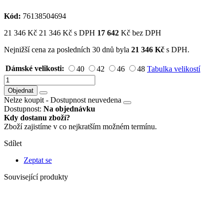
Kód:
76138504694
21 346
Kč
21 346
Kč
s DPH
17 642
Kč bez DPH
Nejnižší cena za posledních 30 dnů byla
21 346
Kč
s DPH.
Dámské velikosti:
40
42
46
48
Tabulka velikostí
Objednat
Nelze koupit -
Dostupnost neuvedena
Dostupnost:
Na objednávku
Kdy dostanu zboží?
Zboží zajistíme v co nejkratším možném termínu.
Sdílet
Zeptat se
Související produkty