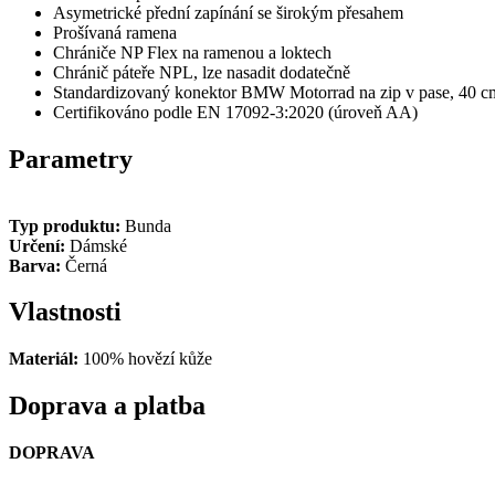
Asymetrické přední zapínání se širokým přesahem
Prošívaná ramena
Chrániče
NP Flex na ramenou a loktech
Chránič páteře NPL, lze nasadit dodatečně
Standardizovaný konektor BMW Motorrad na zip v pase, 40 c
Certifikováno podle EN 17092-3:2020 (úroveň AA)
Parametry
Typ produktu:
Bunda
Určení:
Dámské
Barva:
Černá
Vlastnosti
Materiál:
100% hovězí kůže
Doprava a platba
DOPRAVA