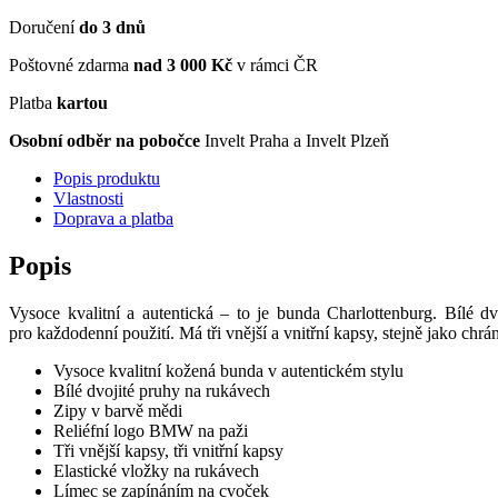
Doručení
do 3 dnů
Poštovné zdarma
nad 3 000 Kč
v rámci ČR
Platba
kartou
Osobní odběr na pobočce
Invelt Praha a Invelt Plzeň
Popis produktu
Vlastnosti
Doprava a platba
Popis
Vysoce kvalitní a autentická – to je bunda Charlottenburg. Bílé d
pro každodenní použití. Má tři vnější a vnitřní kapsy, stejně jako chr
Vysoce kvalitní kožená bunda v autentickém stylu
Bílé dvojité pruhy na rukávech
Zipy v barvě mědi
Reliéfní logo BMW na paži
Tři vnější kapsy, tři vnitřní kapsy
Elastické vložky na rukávech
Límec se zapínáním na cvoček