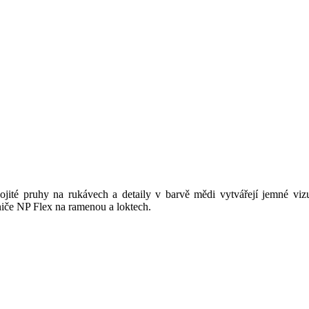
vojité pruhy na rukávech a detaily v barvě mědi vytvářejí jemné vi
ániče NP Flex na ramenou a loktech.