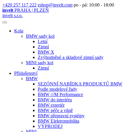
+420 257 117 222
eshop@invelt.com
po - pá: 10:00 - 18:00
invelt
PRAHA | PLZEŇ
invelt s.r.o.
Kola
BMW sady kol
Letní
Zimní
BMW X
Zvýhodněné a skladové zimní sady
MINI sady kol
Zimní
Příslušenství
BMW
SEZÓNNÍ NABÍDKA PRODUKTŮ BMW
Podle modelové řady
BMW ///M Performance
BMW do interiéru
BMW exteriér
BMW péče a vůně
BMW přepravní systémy
BMW Elektromobilita
VÝPRODEJ
MINI