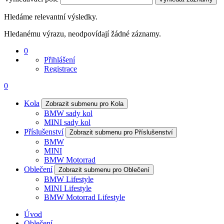
Hledáme relevantní výsledky.
Hledanému výrazu, neodpovídají žádné záznamy.
0
Přihlášení
Registrace
0
Kola
Zobrazit submenu pro Kola
BMW sady kol
MINI sady kol
Příslušenství
Zobrazit submenu pro Příslušenství
BMW
MINI
BMW Motorrad
Oblečení
Zobrazit submenu pro Oblečení
BMW Lifestyle
MINI Lifestyle
BMW Motorrad Lifestyle
Úvod
Oblečení