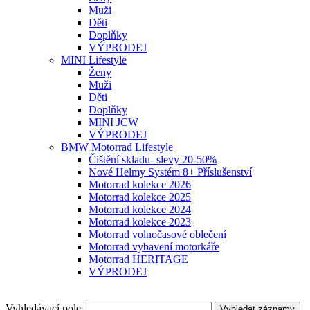
Muži
Děti
Doplňky
VÝPRODEJ
MINI Lifestyle
Ženy
Muži
Děti
Doplňky
MINI JCW
VÝPRODEJ
BMW Motorrad Lifestyle
Čištění skladu- slevy 20-50%
Nové Helmy Systém 8+ Příslušenství
Motorrad kolekce 2026
Motorrad kolekce 2025
Motorrad kolekce 2024
Motorrad kolekce 2023
Motorrad volnočasové oblečení
Motorrad vybavení motorkáře
Motorrad HERITAGE
VÝPRODEJ
Vyhledávací pole
Vyhledat záznamy