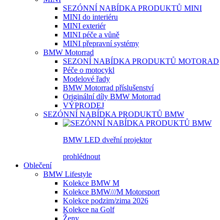
SEZÓNNÍ NABÍDKA PRODUKTŮ MINI
MINI do interiéru
MINI exteriér
MINI péče a vůně
MINI přepravní systémy
BMW Motorrad
SEZONÍ NABÍDKA PRODUKTŮ MOTORAD
Péče o motocykl
Modelové řady
BMW Motorrad příslušenství
Originální díly BMW Motorrad
VÝPRODEJ
SEZÓNNÍ NABÍDKA PRODUKTŮ BMW
BMW LED dveřní projektor
prohlédnout
Oblečení
BMW Lifestyle
Kolekce BMW M
Kolekce BMW///M Motorsport
Kolekce podzim/zima 2026
Kolekce na Golf
Ženy