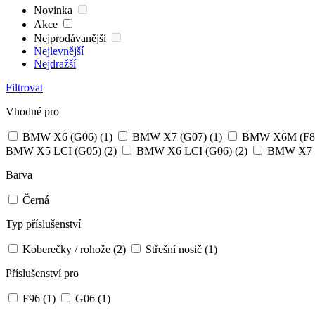
Novinka
Akce
Nejprodávanější
Nejlevnější
Nejdražší
Filtrovat
Vhodné pro
BMW X6 (G06)
(1)
BMW X7 (G07)
(1)
BMW X6M (F8
BMW X5 LCI (G05)
(2)
BMW X6 LCI (G06)
(2)
BMW X7 L
Barva
Černá
Typ příslušenství
Koberečky / rohože
(2)
Střešní nosič
(1)
Příslušenství pro
F96
(1)
G06
(1)