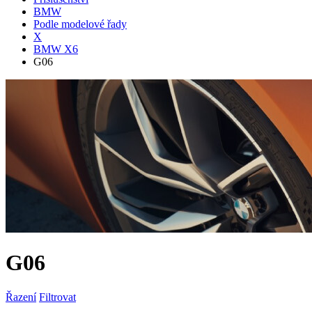
BMW
Podle modelové řady
X
BMW X6
G06
G06
Řazení
Filtrovat