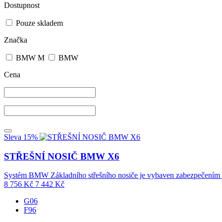
Dostupnost
Pouze skladem
Značka
BMW M
BMW
Cena
Sleva 15%
STŘEŠNÍ NOSIČ BMW X6
Systém BMW Základního střešního nosiče je vybaven zabezpečením p
8 756
Kč
7 442
Kč
G06
F96