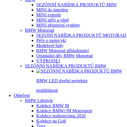
SEZÓNNÍ NABÍDKA PRODUKTŮ MINI
MINI do interiéru
MINI exteriér
MINI péče a vůně
MINI přepravní systémy
BMW Motorrad
SEZONÍ NABÍDKA PRODUKTŮ MOTORAD
Péče o motocykl
Modelové řady
BMW Motorrad příslušenství
Originální díly BMW Motorrad
VÝPRODEJ
SEZÓNNÍ NABÍDKA PRODUKTŮ BMW
BMW LED dveřní projektor
prohlédnout
Oblečení
BMW Lifestyle
Kolekce BMW M
Kolekce BMW///M Motorsport
Kolekce podzim/zima 2026
Kolekce na Golf
Ženy