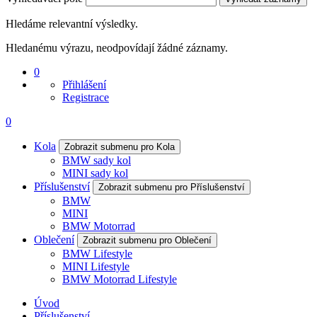
Hledáme relevantní výsledky.
Hledanému výrazu, neodpovídají žádné záznamy.
0
Přihlášení
Registrace
0
Kola
Zobrazit submenu pro Kola
BMW sady kol
MINI sady kol
Příslušenství
Zobrazit submenu pro Příslušenství
BMW
MINI
BMW Motorrad
Oblečení
Zobrazit submenu pro Oblečení
BMW Lifestyle
MINI Lifestyle
BMW Motorrad Lifestyle
Úvod
Příslušenství