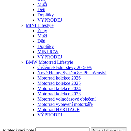
Muži
Děti
Doplňky
VÝPRODEJ
MINI Lifestyle
Ženy
Muži
Děti
Doplňky
MINI JCW
VÝPRODEJ
BMW Motorrad Lifestyle
Čištění skladu- slevy 20-50%
Nové Helmy Systém 8+ Příslušenství
Motorrad kolekce 2026
Motorrad kolekce 2025
Motorrad kolekce 2024
Motorrad kolekce 2023
Motorrad volnočasové oblečení
Motorrad vybavení motorkáře
Motorrad HERITAGE
VÝPRODEJ
Vyhledávací pole
Vyhledat záznamy