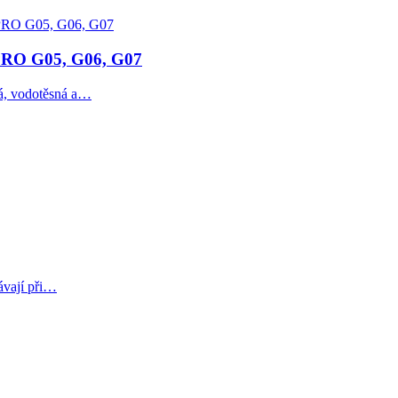
O G05, G06, G07
vá, vodotěsná a…
ávají při…