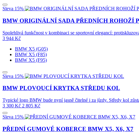
Sleva 15%
BMW ORIGINÁLNÍ SADA PŘEDNÍCH ROHOŽÍ PR
Spolehlivá funkčnost v kombinaci se sportovní elegancí: protiskluzo
3 944
Kč
BMW X5 (G05)
BMW X5 (F85)
BMW X5 (F95)
Sleva 15%
BMW PLOVOUCÍ KRYTKA STŘEDU KOL
Typické logo BMW bude nyní jasně čitelné i za jízdy. Středy kol zůst
3 300
Kč
2 805
Kč
Sleva 15%
PŘEDNÍ GUMOVÉ KOBERCE BMW X5, X6, X7