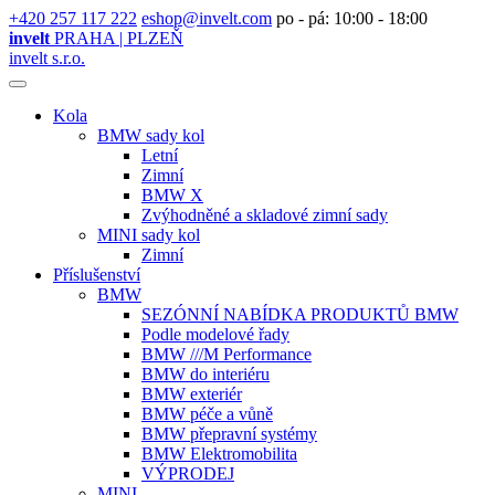
+420 257 117 222
eshop@invelt.com
po - pá: 10:00 - 18:00
invelt
PRAHA | PLZEŇ
invelt s.r.o.
Kola
BMW sady kol
Letní
Zimní
BMW X
Zvýhodněné a skladové zimní sady
MINI sady kol
Zimní
Příslušenství
BMW
SEZÓNNÍ NABÍDKA PRODUKTŮ BMW
Podle modelové řady
BMW ///M Performance
BMW do interiéru
BMW exteriér
BMW péče a vůně
BMW přepravní systémy
BMW Elektromobilita
VÝPRODEJ
MINI